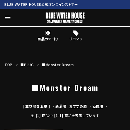
BLUE WATER HOUSE公式オンラインストアー
menu
商品カテゴリ
ブランド
ログイン
会員登録
TOP
■PLUG
■Monster Dream
search
■Monster Dream
Mc works
BWH ORIGINAL ITEM
ROD
商品カテゴリ
[ 並び順を変更 ]
-
新着順
おすすめ順
-
価格順
-
全 [1] 商品中 [1-1] 商品を表示しています
ブランド