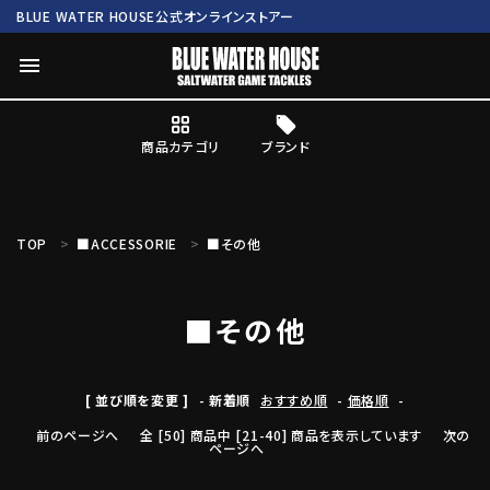
BLUE WATER HOUSE公式オンラインストアー
menu
商品カテゴリ
ブランド
ログイン
会員登録
TOP
■ACCESSORIE
■その他
search
■その他
Mc works
BWH ORIGINAL ITEM
ROD
商品カテゴリ
[ 並び順を変更 ]
-
新着順
おすすめ順
-
価格順
-
前のページへ
全 [50] 商品中 [21-40] 商品を表示しています
次の
ページへ
ブランド