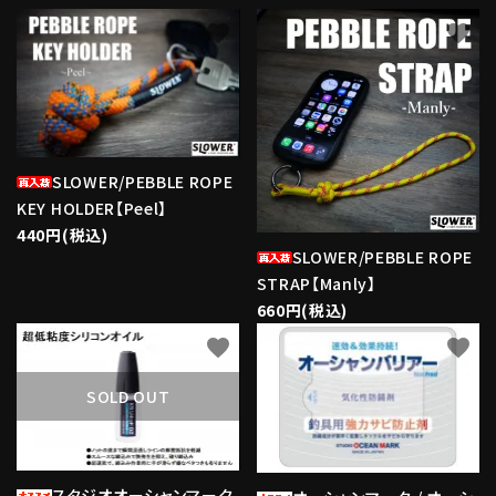
favorite
favorite
SLOWER/PEBBLE ROPE
KEY HOLDER【Peel】
440円(税込)
SLOWER/PEBBLE ROPE
STRAP【Manly】
660円(税込)
favorite
favorite
SOLD OUT
スタジオオーシャンマーク