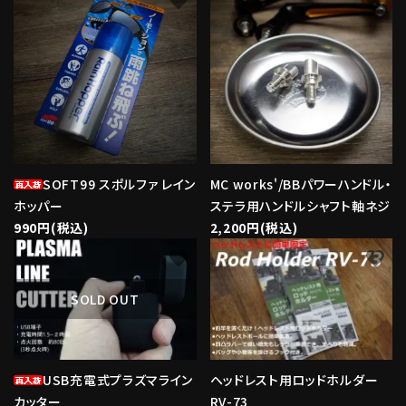
favorite
favorite
SOFT99 スポルファ レイン
MC works'/BBパワーハンドル・
ホッパー
ステラ用ハンドルシャフト軸ネジ
990円(税込)
2,200円(税込)
favorite
favorite
SOLD OUT
USB充電式プラズマライン
ヘッドレスト用ロッドホルダー
カッター
RV-73