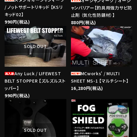
オーシャンマーク / オーシ
/ ノットサポートリキッド 【KSリ
ャンバリアー【釣具用強力サビ防
キッド02】
止剤 （気化性防錆材）】
990円(税込)
880円(税込)
favorite
favorite
SOLD OUT
Any Luck / LIFEWEST
MCworks' / MULTI
BELT STOPPER 【ズルズルスト
SHEET MS-1 【マルチシート】
ッパー】
16,280円(税込)
990円(税込)
favorite
favorite
SOLD OUT