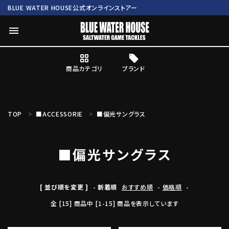
BLUE WATER HOUSE公式オンラインストアー
menu
商品カテゴリ
ブランド
ログイン
会員登録
TOP
■ACCESSORIE
■偏光サングラス
search
■偏光サングラス
Mc works
BWH ORIGINAL ITEM
ROD
商品カテゴリ
[ 並び順を変更 ]
-
新着順
おすすめ順
-
価格順
-
全 [15] 商品中 [1-15] 商品を表示しています
ブランド