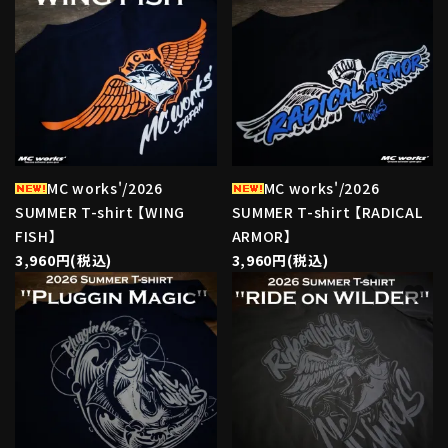
MC works'/2026
MC works'/2026
SUMMER T-shirt 【WING
SUMMER T-shirt 【RADICAL
FISH】
ARMOR】
3,960円(税込)
3,960円(税込)
favorite
favorite