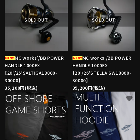
SOLD OUT
SOLD OUT
MC works'/BB POWER
MC works'/BB POWER
HANDLE 1000EX
HANDLE 1000EX
【20'/25'SALTIGA18000-
【20'/26'STELLA SW18000-
30000】
30000】
35,200円(税込)
35,200円(税込)
favorite
favorite