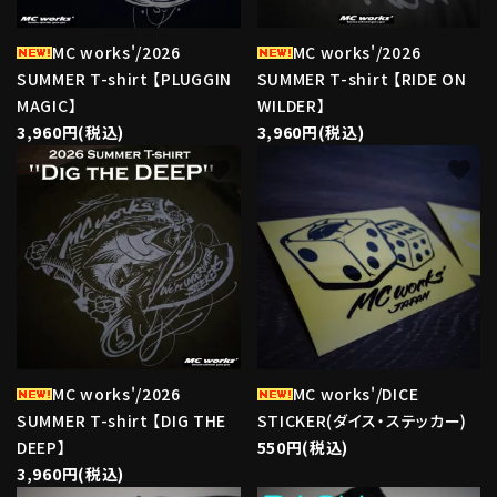
MC works'/2026
MC works'/2026
SUMMER T-shirt 【PLUGGIN
SUMMER T-shirt 【RIDE ON
MAGIC】
WILDER】
3,960円(税込)
3,960円(税込)
favorite
favorite
MC works'/2026
MC works'/DICE
SUMMER T-shirt 【DIG THE
STICKER(ダイス・ステッカー)
DEEP】
550円(税込)
3,960円(税込)