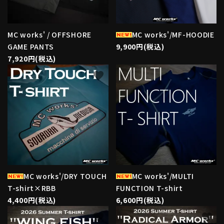
MC works' / OFFSHORE
MC works'/MF-HOODIE
GAME PANTS
9,900円(税込)
7,920円(税込)
favorite
favorite
MC works'/DRY TOUCH
MC works'/MULTI
T-shirt×RBB
FUNCTION T-shirt
4,400円(税込)
6,600円(税込)
favorite
favorite