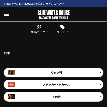
BLUE WATER HOUSE公式オンラインストアー
menu
商品カテゴリ
ブランド
ログイン
会員登録
TOP
search
Mc works
BWH ORIGINAL ITEM
ROD
ウェア類
ステッカー・デカール
商品カテゴリ
その他
ブランド