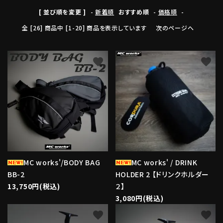
[ 並び順を変更 ]
-
新着順
おすすめ順
-
価格順
-
全 [26] 商品中 [1-20] 商品を表示しています
次のページへ
favorite
favorite
MC works'/BODY BAG
MC works' / DRINK
BB-2
HOLDER 2 【ドリンクホルダー
13,750円(税込)
２】
3,080円(税込)
favorite
favorite