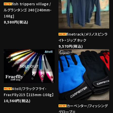
fish trippers village /
ルグランタンゴ 240 [240mm-
168g]
8,580円(税込)
finetrack/メリノスピンラ
イト・ジップネック
9,570円(税込)
favorite
favorite
SOLD OUT
Atoll/フラックフライ-
FracFlly215 【215mm-108g】
10,560円(税込)
カーペンター/フィッシング
グローブⅢ