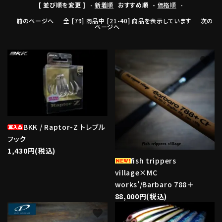
[ 並び順を変更 ]
-
新着順
おすすめ順
-
価格順
-
前のページへ
全 [79] 商品中 [21-40] 商品を表示しています
次の
ページへ
favorite
favorite
BKK / Raptor-Z トレブル
フック
1,430円(税込)
fish trippers
village×MC
works’/Barbaro 788＋
88,000円(税込)
favorite
favorite