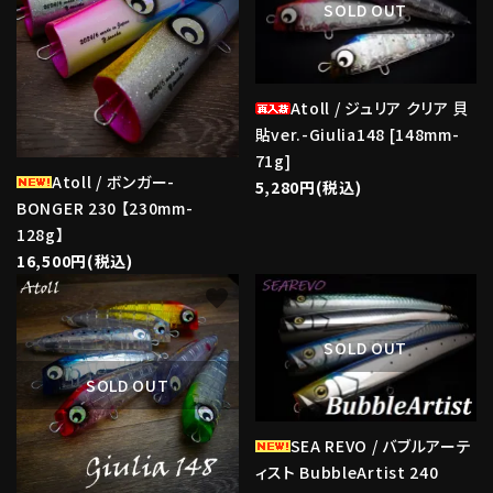
SOLD OUT
Atoll / ジュリア クリア 貝
貼ver.-Giulia148 [148mm-
71g]
Atoll / ボンガー-
5,280円(税込)
BONGER 230 【230mm-
128g】
16,500円(税込)
favorite
favorite
SOLD OUT
SOLD OUT
SEA REVO / バブルアーテ
ィスト BubbleArtist 240