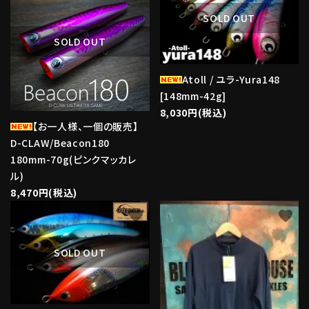
SOLD OUT
SOLD OUT
Atoll / ユラ-Yura148
[148mm-42g]
8,030円(税込)
【お一人様、一個の販売】
D-CLAW/Beacon180
180mm-70g(ピンクマッカレ
ル)
8,470円(税込)
favorite
favorite
SOLD OUT