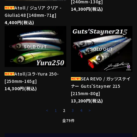
[240mm-130g]
Atoll / ジュリア クリア -
14,300円(税込)
Giulia148 [148mm-71g]
4,400円(税込)
favorite
favorite
SOLD OUT
SOLD OUT
Atoll/ユラ-Yura 250-
SEA REVO / ガッツステイ
[250mm-165g]
ナー Guts’Stayner 215
14,300円(税込)
[215mm-80g]
13,200円(税込)
<
1
2
3
4
>
全79件