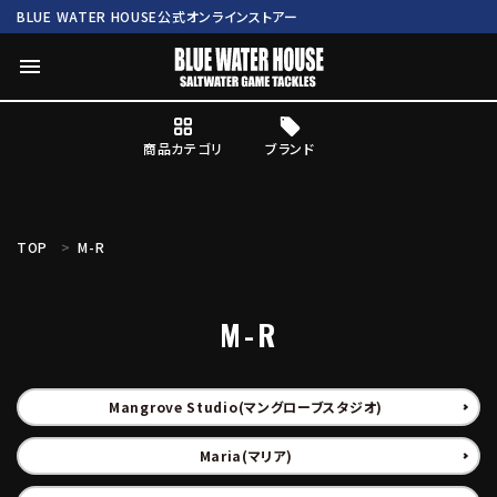
BLUE WATER HOUSE公式オンラインストアー
menu
商品カテゴリ
ブランド
ログイン
会員登録
TOP
M-R
search
M-R
Mc works
BWH ORIGINAL ITEM
ROD
商品カテゴリ
Mangrove Studio(マングローブスタジオ)
Maria(マリア)
ブランド