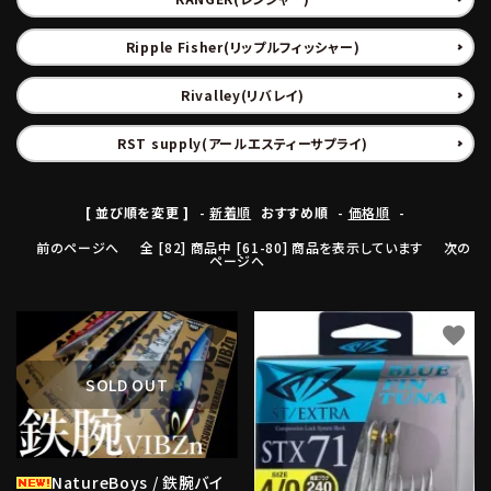
Ripple Fisher(リップルフィッシャー)
Rivalley(リバレイ)
RST supply(アールエスティーサプライ)
[ 並び順を変更 ]
-
新着順
おすすめ順
-
価格順
-
前のページへ
全 [82] 商品中 [61-80] 商品を表示しています
次の
ページへ
favorite
favorite
SOLD OUT
NatureBoys / 鉄腕バイ