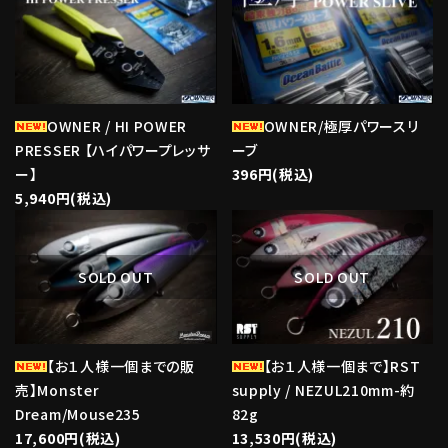
OWNER / HI POWER
OWNER/極厚パワースリ
PRESSER 【ハイパワープレッサ
ーブ
ー】
396円(税込)
5,940円(税込)
favorite
favorite
SOLD OUT
SOLD OUT
【お１人様一個までの販
【お１人様一個まで】RST
売】Monster
supply / NEZUL210mm-約
Dream/Mouse235
82g
17,600円(税込)
13,530円(税込)