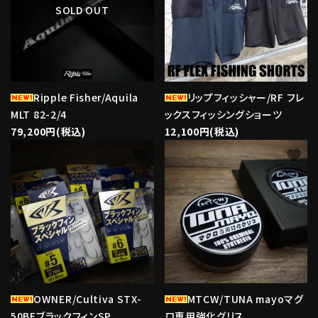
SOLD OUT
Ripple Fisher/Aquila
リップフィッシャー/RF フレ
MLT 82-2/4
ックスフィッシングショーツ
79,200円(税込)
12,100円(税込)
favorite
favorite
OWNER/Cultiva STX-
MTCW/TUNA mayoマグ
50BFブラックフィンSP
ロ専用強化グリス