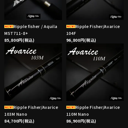
Ripple fisher / Aquila
Ripple Fisher/Avarice
MST711-8+
104F
85,800円(税込)
96,800円(税込)
favorite
favorite
Ripple Fisher/Avarice
Ripple Fisher/Avarice
103M Nano
110M Nano
84,700円(税込)
86,900円(税込)