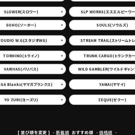
SLOWER(スロワー)
SLP WORKS(エスエルピーワー
SOHO(ソーホー)
SOULS(ソウルズ)
TOUDIO W.G(スタジオWG)
STREAM TRAIL(ストリームト
TORHINO(トライノ)
TRUNK CARGO(トランクカ
VARIVAS(バリバス)
WILD GAMBLER(ワイルドギャ
AGA Blanks(ヤマガブランクス)
YAMAI(ヤマイ)
YO ZURI(ヨーズリ)
ZEQUE(ゼクー)
[ 並び順を変更 ]
-
新着順
おすすめ順
-
価格順
-