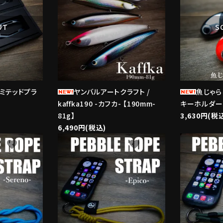
UT
S
リミテッドプラ
ヤンバルアートクラフト /
魚じゃら
kaffka190 -カフカ- 【190mm-
キーホルダー
81g】
3,630円(税
6,490円(税込)
favorite
favorite