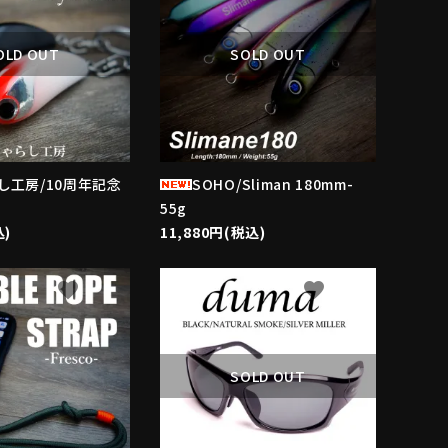
OLD OUT
SOLD OUT
し工房/10周年記念
SOHO/Sliman 180mm-
55g
込)
11,880円(税込)
favorite
favorite
SOLD OUT