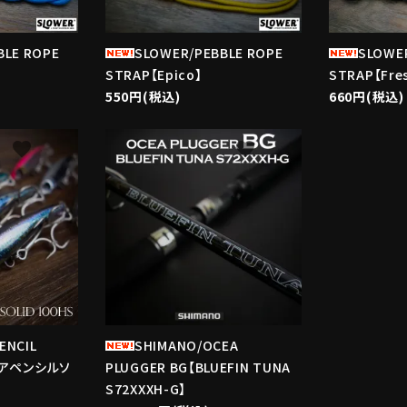
BLE ROPE
SLOWER/PEBBLE ROPE
SLOWE
STRAP【Epico】
STRAP【Fre
550円(税込)
660円(税込)
favorite
favorite
ENCIL
SHIMANO/OCEA
オシアペンシルソ
PLUGGER BG【BLUEFIN TUNA
S72XXXH-G】