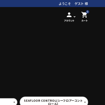
ようこそ ゲスト 様
0
person
shopping_cart
アカウント
カート
SEAFLOOR CONTROL(シーフロアーコント
ロール)