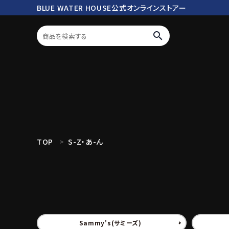
BLUE WATER HOUSE公式オンラインストアー
search
ログイン
会員登録
search
TOP
S-Z・あ-ん
Mc works
BWH ORIGINAL ITEM
ROD
商品カテゴリ
Sammy's(サミーズ)