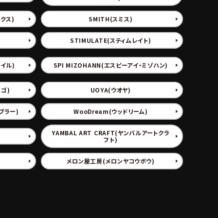
クス)
SMITH(スミス)
STIMULATE(スティムレイト)
レイル)
SPI MIZOHANN(エスピーアイ・ミゾハン)
ーゴ)
UOYA(ウオヤ)
ンブラー)
WooDream(ウッドリーム)
YAMBAL ART CRAFT(ヤンバルアートクラ
フト)
メロン屋工房(メロンヤコウボウ)