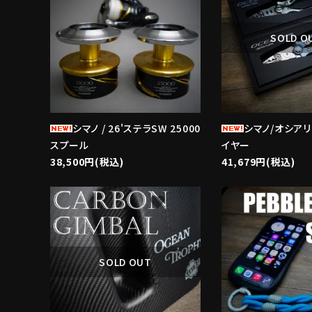
SOLD O
シマノ / 26'ステラSW 25000
シマノ/オシア
スプール
イヤー
38,500円(税込)
41,679円(税込)
favorite
SOLD OUT