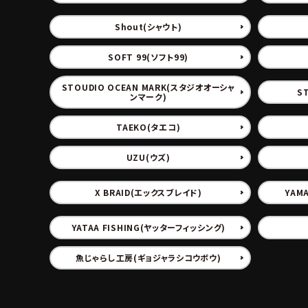
ブランド
Shout(シャウト)
SOFT 99(ソフト99)
STOUDIO OCEAN MARK(スタジオオーシャ
S
ンマーク)
TAEKO(タエコ)
UZU(ウズ)
X BRAID(エックスブレイド)
YAM
YATAA FISHING(ヤッターフィッシング)
魚じゃらし工房(ギョジャラシコウボウ)