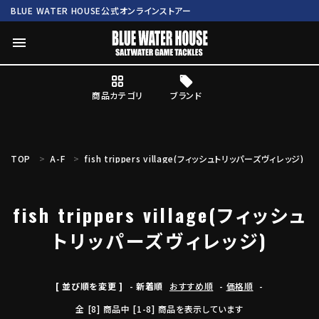
BLUE WATER HOUSE公式オンラインストアー
menu
商品カテゴリ
ブランド
ログイン
会員登録
TOP
A-F
fish trippers village(フィッシュトリッパーズヴィレッジ)
search
fish trippers village(フィッシュ
Mc works
BWH ORIGINAL ITEM
ROD
トリッパーズヴィレッジ)
商品カテゴリ
[ 並び順を変更 ]
-
新着順
おすすめ順
-
価格順
-
ブランド
全 [8] 商品中 [1-8] 商品を表示しています