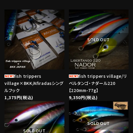
favorite
favorite
SOLD OUT
fish trippers
fish trippers village/リ
village×BKK/Afiradasシング
ベルタンゴ・ナダール220
ルフック
【220mm-77g】
1,375円(税込)
9,350円(税込)
favorite
favorite
SOLD OUT
SOLD OUT