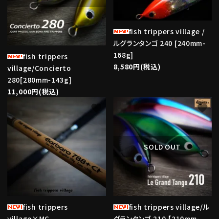
fish trippers village /
ルグランタンゴ 240 [240mm-
168g]
fish trippers
8,580円(税込)
village/Concierto
280[280mm-143g]
11,000円(税込)
favorite
favorite
SOLD OUT
fish trippers
fish trippers village/ル
village×MC
グランタンゴ 210 【210mm-