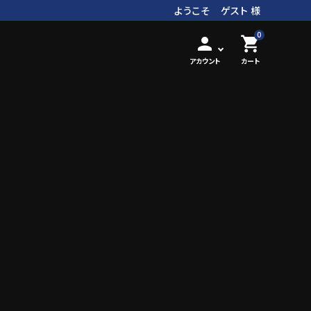
ようこそ ゲスト 様
0
person
shopping_cart
アカウント
カート