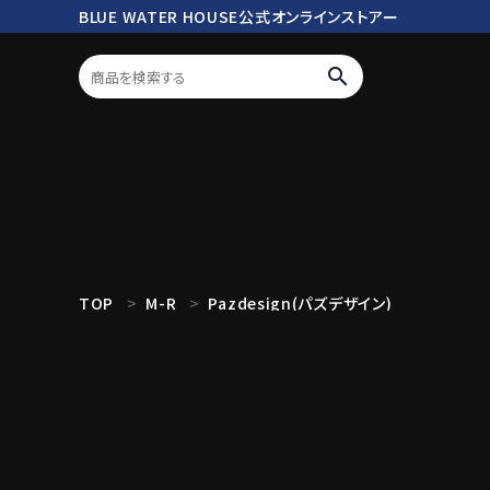
BLUE WATER HOUSE公式オンラインストアー
search
ログイン
会員登録
search
TOP
M-R
Pazdesign(パズデザイン)
Mc works
BWH ORIGINAL ITEM
ROD
商品カテゴリ