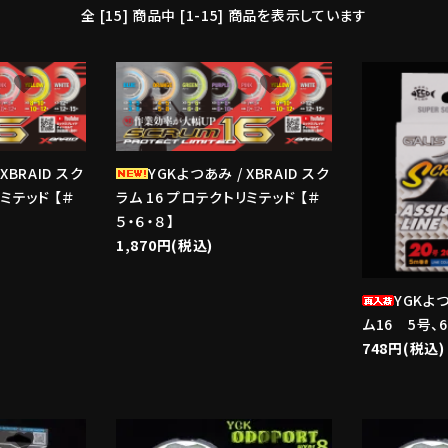
全 [15] 商品中 [1-15] 商品を表示しています
favorite
favorite
XBRAID スク
YGKよつあみ / XBRAID スク
ミテッド 【＃
ラム 16 プロテクトリミテッド 【＃
５・６・８】
1,870円(税込)
YGKよ
ム16 5号、6
748円(税込)
favorite
favorite