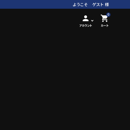
ようこそ ゲスト 様
0
person
shopping_cart
アカウント
カート