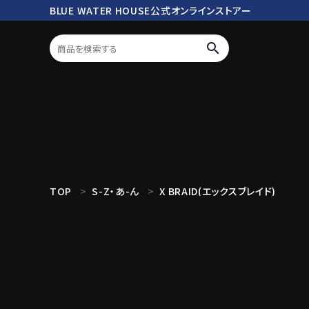
BLUE WATER HOUSE公式オンラインストアー
search
ログイン
会員登録
search
TOP
S-Z・あ-ん
X BRAID(エックスブレイド)
Mc works
BWH ORIGINAL ITEM
ROD
商品カテゴリ