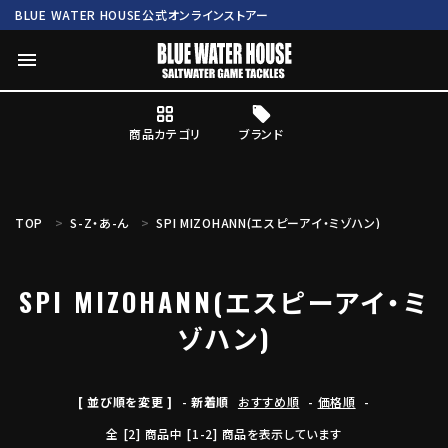
BLUE WATER HOUSE公式オンラインストアー
menu
商品カテゴリ
ブランド
ログイン
会員登録
TOP
S-Z・あ-ん
SPI MIZOHANN(エスピーアイ・ミゾハン)
search
SPI MIZOHANN(エスピーアイ・ミ
Mc works
BWH ORIGINAL ITEM
ROD
ゾハン)
商品カテゴリ
[ 並び順を変更 ]
-
新着順
おすすめ順
-
価格順
-
ブランド
全 [2] 商品中 [1-2] 商品を表示しています