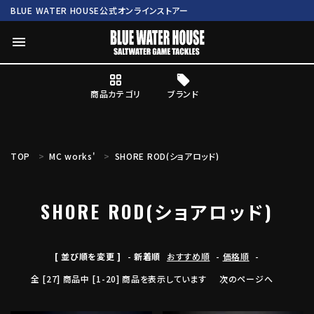
BLUE WATER HOUSE公式オンラインストアー
menu
商品カテゴリ
ブランド
ログイン
会員登録
TOP
MC works'
SHORE ROD(ショアロッド)
search
SHORE ROD(ショアロッド)
Mc works
BWH ORIGINAL ITEM
ROD
商品カテゴリ
[ 並び順を変更 ]
-
新着順
おすすめ順
-
価格順
-
全 [27] 商品中 [1-20] 商品を表示しています
次のページへ
ブランド