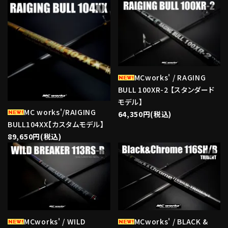
favorite
favorite
MCworks' / RAGING
BULL 100XR-2 【スタンダード
モデル】
MC works'/RAIGING
64,350円(税込)
BULL104XX【カスタムモデル】
89,650円(税込)
favorite
favorite
MCworks' / WILD
MCworks' / BLACK &