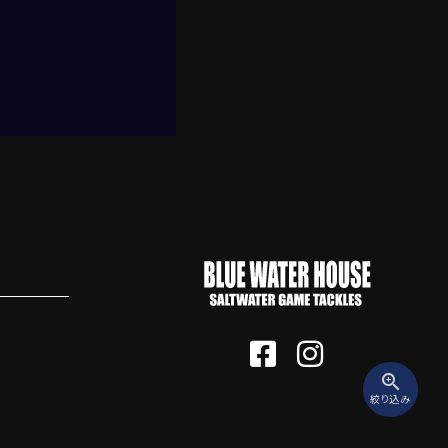
zoom_in
絞り込み