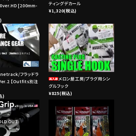
ティングデカール
er.HD [200mm-
¥1,320(税込)
)
favorite
favorite
inetrack/フラッドラ
メロン屋工房/プラグ用シン
r.2 【Outfits別注
グルフック
¥825(税込)
込)
favorite
favorite
OLD OUT