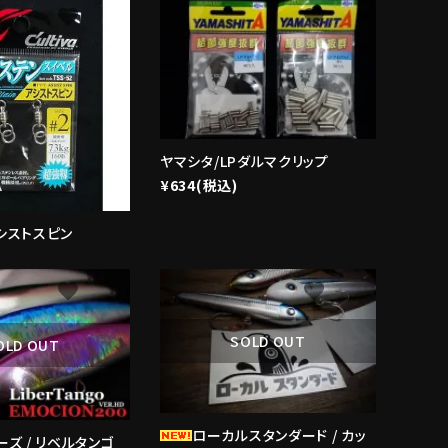
favorite
favorite
ヤマシタ/LPダルマクリップ
¥634(税込)
 アシストスピン
favorite
favorite
SOLD OUT
OLD OUT
ローカルスタンダード / カッ
ーズ / リベルタンゴ