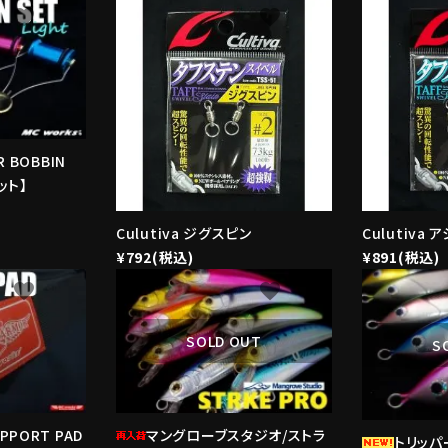
favorite
favorite
PR BOBBIN
ット】
Culutiva ジグスピン
Culutiva
¥792(税込)
¥891(税込)
favorite
favorite
SOLD OUT
S
UPPORT PAD
マングローブスタジオ/ストラ
トリッパ