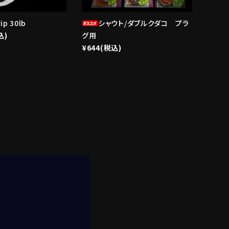
ip 30lb
シャウト/ダブルクダコ プラ
込)
グ用
¥644(税込)