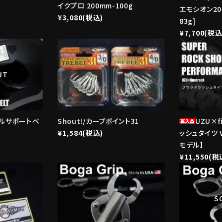
イクプロ 200mm-100g
エモシオン200v
¥3,080(税込)
83g]
¥7,700(税込
favorite
favorite
UT
バルサポートベ
Shout!/カーブポイント31
UZU×f
¥1,584(税込)
ッシュタイツ Ve
モデル】
¥11,550(税
favorite
favorite
S