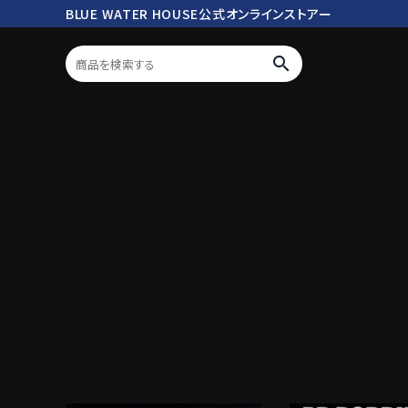
BLUE WATER HOUSE公式オンラインストアー
search
ログイン
会員登録
search
Mc works
BWH ORIGINAL ITEM
ROD
商品カテゴリ