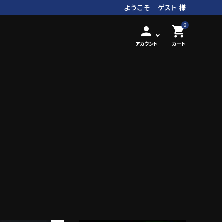
ようこそ ゲスト 様
0
person
shopping_cart
アカウント
カート