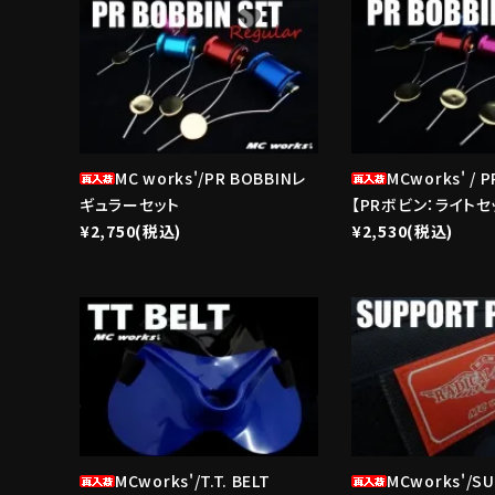
favorite
ブランド
MC works'/PR BOBBINレ
MCworks' / 
ギュラーセット
【PRボビン：ライトセ
¥2,750(税込)
¥2,530(税込)
favorite
MCworks'/T.T. BELT
MCworks'/S