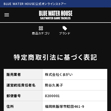
BLUE WATER HOUSE公式オンラインストアー
menu
商品カテゴリ
ブランド
ログイン
会員登録
特定商取引法に基づく表記
search
販売業者
株式会社くまがい
Mc works
BWH ORIGINAL ITEM
ROD
運営統括責任者名
熊谷久美子
商品カテゴリ
郵便番号
8200001
ブランド
住所
福岡県飯塚市鯰田461-9