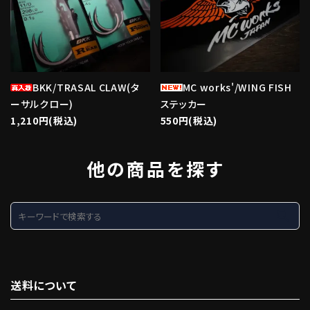
BKK/TRASAL CLAW(タ
MC works'/WING FISH
ーサルクロー)
ステッカー
1,210円(税込)
550円(税込)
他の商品を探す
search
送料について