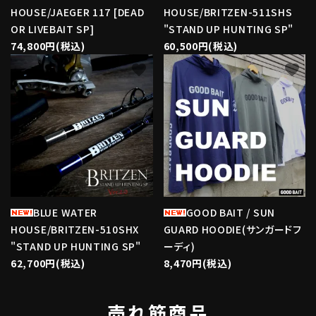
HOUSE/JAEGER 117 [DEAD
HOUSE/BRITZEN-511SHS
OR LIVEBAIT SP]
"STAND UP HUNTING SP"
74,800円(税込)
60,500円(税込)
favorite
favorite
BLUE WATER
GOOD BAIT / SUN
HOUSE/BRITZEN-510SHX
GUARD HOODIE(サンガードフ
"STAND UP HUNTING SP"
ーディ)
62,700円(税込)
8,470円(税込)
売れ筋商品