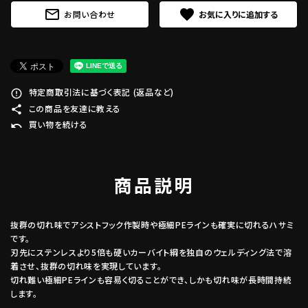
mail_outline
favorite
お問い合わせ
特定商取引法に基づく表記 (返品など)
error_outline
この商品を友達に教える
share
買い物を続ける
undo
商品説明
抜群の切れ味でアシストフック作製時や極細PEラインも確実に切れるハサミ
です。
刃先にステンレスより5倍も硬いカーバイト綱を独自のウェルディング法で溶
着させ、抜群の切れ味を実現しています。
切れ難い極細PEラインも容易く切ることができ、しかも切れ味が長時間持続
します。