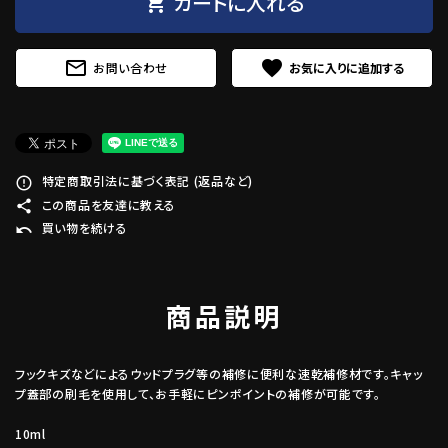
カートに入れる
shopping_cart
mail_outline
favorite
お問い合わせ
特定商取引法に基づく表記 (返品など)
error_outline
この商品を友達に教える
share
買い物を続ける
undo
商品説明
フックキズなどによるウッドプラグ等の補修に便利な速乾補修材です。キャッ
プ蓋部の刷毛を使用して、お手軽にピンポイントの補修が可能です。
10ml