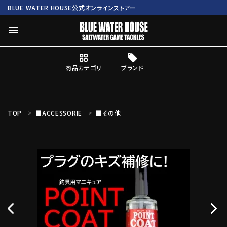
BLUE WATER HOUSE公式オンラインストアー
menu
商品カテゴリ
ブランド
ログイン
会員登録
TOP
■ACCESSORIE
■その他
search
Mc works
BWH ORIGINAL ITEM
ROD
商品カテゴリ
ブランド