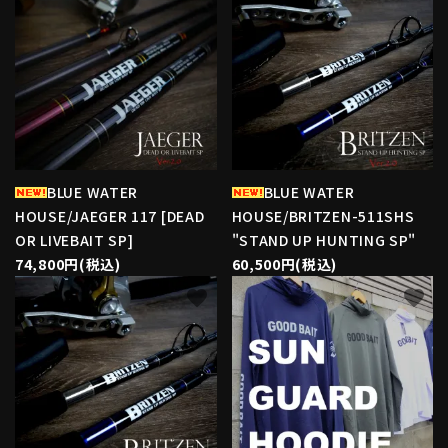
BLUE WATER
BLUE WATER
HOUSE/JAEGER 117 [DEAD
HOUSE/BRITZEN-511SHS
OR LIVEBAIT SP]
"STAND UP HUNTING SP"
74,800円(税込)
60,500円(税込)
favorite
favorite