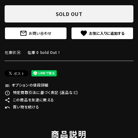
SOLD OUT
mail_outline
favorite
お問い合わせ
在庫状況:
在庫 0 Sold Out !
オプションの値段詳細
toc
特定商取引法に基づく表記 (返品など)
error_outline
この商品を友達に教える
share
買い物を続ける
undo
商品説明