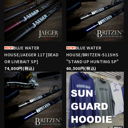
BLUE WATER
BLUE WATER
HOUSE/JAEGER 117 [DEAD
HOUSE/BRITZEN-511SHS
OR LIVEBAIT SP]
"STAND UP HUNTING SP"
74,800円(税込)
60,500円(税込)
favorite
favorite