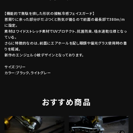
【機能的で無駄を排した形状の接触冷感フェイスガード】
首周りに余った部分がだぶつくと熱気が籠るので前面の最長部で380m/m
に設定。
素材はワイドストレッチ素材でUVプロテクト、抗菌防臭、吸水速乾仕様となっ
ている。
さらに特徴的なのは、前面にエアホールを配し眼鏡や偏光グラス使用時の曇
りを軽減。
新作のエンジェル小紋デザインとなっております。
サイズ:フリー
カラー:ブラック、ライトグレー
おすすめ商品
favorite
favorite