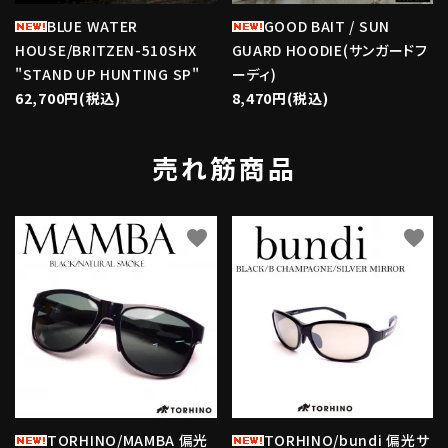
BLUE WATER
GOOD BAIT / SUN
HOUSE/BRITZEN-510SHX
GUARD HOODIE(サンガードフ
"STAND UP HUNTING SP"
ーディ)
62,700円(税込)
8,470円(税込)
売れ筋商品
favorite
favorite
TORHINO/MAMBA 偏光
TORHINO/bundi 偏光サ