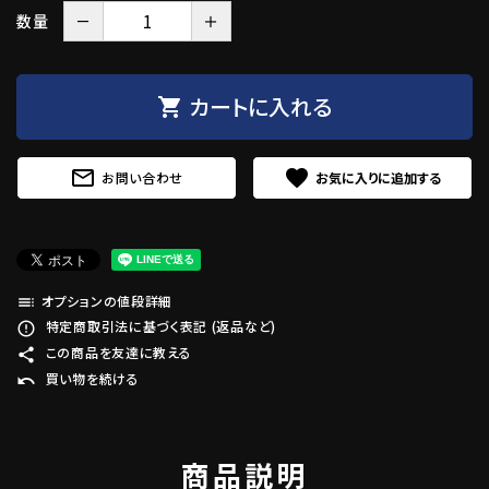
－
＋
数量
カートに入れる
shopping_cart
mail_outline
favorite
お問い合わせ
オプションの値段詳細
toc
特定商取引法に基づく表記 (返品など)
error_outline
この商品を友達に教える
share
買い物を続ける
undo
商品説明