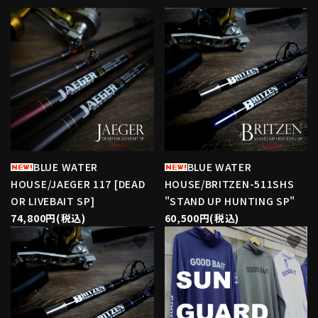
favorite
favorite
BLUE WATER
BLUE WATER
HOUSE/JAEGER 117 [DEAD
HOUSE/BRITZEN-511SHS
OR LIVEBAIT SP]
"STAND UP HUNTING SP"
74,800円(税込)
60,500円(税込)
favorite
favorite