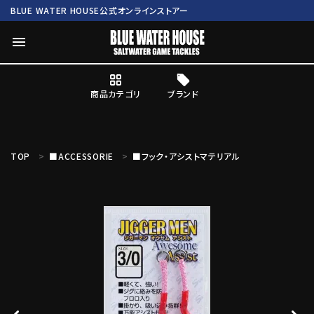
BLUE WATER HOUSE公式オンラインストアー
menu
商品カテゴリ
ブランド
ログイン
会員登録
TOP
■ACCESSORIE
■フック・アシストマテリアル
search
Mc works
BWH ORIGINAL ITEM
ROD
商品カテゴリ
ブランド