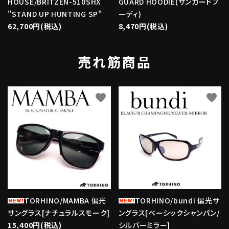
HOUSE/BRITZEN-510SHX
GUARD HOODIE(サンガードフ
"STAND UP HUNTING SP"
ーディ)
62,700円(税込)
8,470円(税込)
売れ筋商品
favorite
favorite
TORHINO/MAMBA 偏光
TORHINO/bundi 偏光サ
サングラス[ナチュラルスモーク]
ングラス[ベーシックシャンパン/
15,400円(税込)
シルバーミラー]