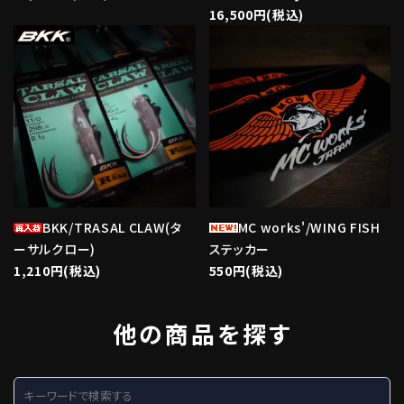
16,500円(税込)
favorite
favorite
BKK/TRASAL CLAW(タ
MC works'/WING FISH
ーサルクロー)
ステッカー
1,210円(税込)
550円(税込)
他の商品を探す
search