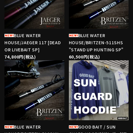
BLUE WATER
BLUE WATER
HOUSE/JAEGER 117 [DEAD
HOUSE/BRITZEN-511SHS
OR LIVEBAIT SP]
"STAND UP HUNTING SP"
74,800円(税込)
60,500円(税込)
favorite
favorite
BLUE WATER
GOOD BAIT / SUN