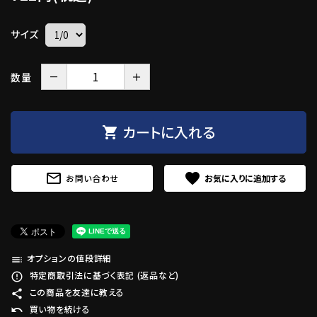
サイズ
－
＋
数量
カートに入れる
shopping_cart
mail_outline
favorite
お問い合わせ
オプションの値段詳細
toc
特定商取引法に基づく表記 (返品など)
error_outline
この商品を友達に教える
share
買い物を続ける
undo