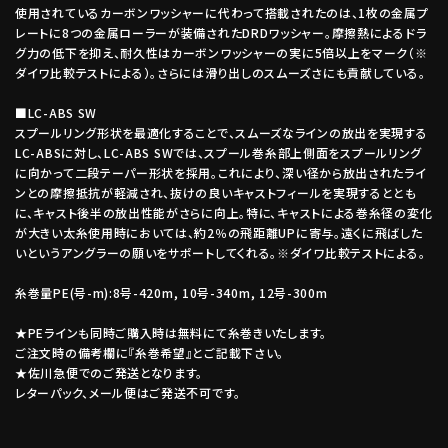
使用されているカーボンワッシャーに代わって搭載されたのは、1枚の金属プ
レートに8つの金属ローラーが装備されたDRDワッシャー。摩擦熱によるドラ
グ力の低下を抑え、耐久性はカーボンワッシャーの実に5倍以上をマーク（※
ダイワ比較テストによる）。さらには滑り出しのスムーズさにも貢献している。
■LC-ABS SW
スプールリング形状を最適化することで、スムーズなラインの放出を実現する
LC-ABSに対し、LC-ABS SWでは、スプール巻糸部上側面をスプールリング
に向かって二段テーパー形状を採用。これにより、深い径から放出されたライ
ンとの摩擦抵抗が軽減され、抜けの良いキャストフィールを実現するととも
に、キャスト後半の放出性能がさらに向上。特に、キャストによる巻糸径の変化
が大きい太糸使用時においては、約2％の飛距離UPに寄与。遠くに飛ばした
いというアングラーの願いをサポートしてくれる。※ダイワ比較テストによる。
糸巻量PE(号-m):8号-420m, 10号-340m, 12号-300m
★PEラインも同時ご購入時は無料にて糸巻きいたします。
ご注文時の備考欄に『糸巻希望』とご記載下さい。
★佐川急便でのご発送となります。
レターパック、メール便はご発送不可です。