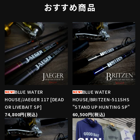
おすすめ商品
favorite
favorite
BLUE WATER
BLUE WATER
HOUSE/JAEGER 117 [DEAD
HOUSE/BRITZEN-511SHS
OR LIVEBAIT SP]
"STAND UP HUNTING SP"
74,800円(税込)
60,500円(税込)
favorite
favorite