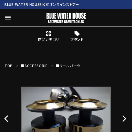
BLUE WATER HOUSE公式オンラインストアー
menu
商品カテゴリ
ブランド
ログイン
会員登録
TOP
■ACCESSORIE
■リールパーツ
search
Mc works
BWH ORIGINAL ITEM
ROD
商品カテゴリ
ブランド