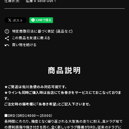
在庫状況:
在庫 0 Sold Out !
特定商取引法に基づく表記 (返品など)
error_outline
この商品を友達に教える
share
買い物を続ける
undo
商品説明
★ご発送は佐川急便のみ対応可能です。
★ラインも同時ご購入時は当店にて糸巻きをサービスにておこなっておりま
す。
ご注文時の備考欄に『糸巻き希望』とご記入下さいませ。
■DRD（DRD14000～25000）
長時間にわたり、幾度となく繰り返される大型魚の走りに耐え、高ドラグ域で
の摩耗損傷や焼き付きを防ぐ、全く新しいドラグ機構がDRD。従来のドラグに