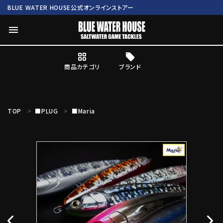
BLUE WATER HOUSE公式オンラインストアー
menu
商品カテゴリ
ブランド
ログイン
会員登録
TOP
■PLUG
■Maria
search
Mc works
BWH ORIGINAL ITEM
ROD
商品カテゴリ
ブランド