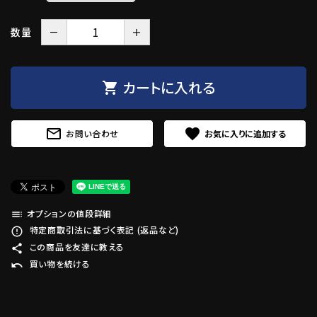
－
＋
数量
カートに入れる
shopping_cart
mail_outline
favorite
お問い合わせ
オプションの値段詳細
toc
特定商取引法に基づく表記 (返品など)
error_outline
この商品を友達に教える
share
買い物を続ける
undo