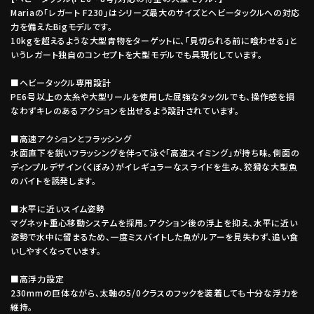
Mariaの「レガート F230」はシリーズ最大のサイズとヘビータックルへの対応
力を備えたBigモデルです。
10kgを超えるような大型青物をターゲットに、「見切られる前に喰わせる」と
いうレガート独自のコンセプトを大型モデルでも具現化しています。
■ヘビータックル専用設計
PE6号以上の太糸や大型リールを使用した屈強なタックルでも、操作感を損
なわずキレのあるアクションを出せるよう設計されています。
■高速アクションとフラッシング
水面直下を鋭いフラッシングを伴って泳ぐ「高速スイミング」が持ち味。側面の
ディンプルデザイン（くぼみ）がイレギュラーなスライドを生み、狡猾な大型魚
のバイトを誘発します。
■水平に近いスイム姿勢
マグネット重心移動システムを採用。アクション後の浮上を抑え、水平に近い
姿勢で水中に留まるため、一度ミスバイトした魚がルアーを見失わず、追い食
いしやすくなっています。
■高浮力設定
230mmの巨体ながら、太軸の5/0クラスのフックを装着しても十分な浮力を
維持。