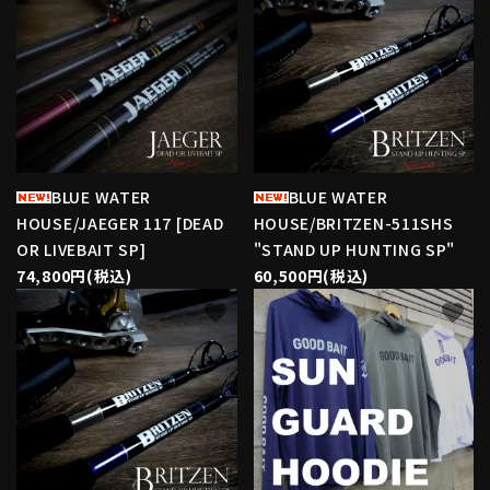
BLUE WATER
BLUE WATER
HOUSE/JAEGER 117 [DEAD
HOUSE/BRITZEN-511SHS
OR LIVEBAIT SP]
"STAND UP HUNTING SP"
74,800円(税込)
60,500円(税込)
favorite
favorite