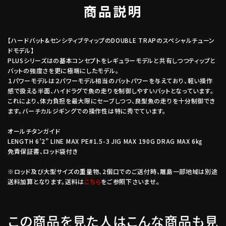
商品説明
【ハードバット&センシティブティップのDOUBLE TRAPのスペシャルチューン
ドモデル】
PLUSシリーズはの基本コンセプトをレギュラーモデルと共有しつつティップと
バットの強度さを更に極端にしたモデル。
１パワーモデルは２パワーモデル相当のバットパワーを与えており、軽い操作
感で扱える半面、ハイドラグで魚の走りを制御しやすいバットとなっています。
これにより、体力負担を最大限にセーブしつつ、良型魚の走りを十分制御でき
ます。バーチカルジギングでの操作性は特に秀でています。
オールチタンガイド
LENGTH 6’2” LINE MAX PE#1.5-3 JIG MAX 190G DRAG MAX 6㎏
免責保証書、ロッド袋付き
※ロッド及び大型サイズの重量物、2個口でのご送付時、離島一部地域は別途
送料加算となります。送料は
こちら
をご参照下さいませ。
この商品を見た人はこんな商品も見