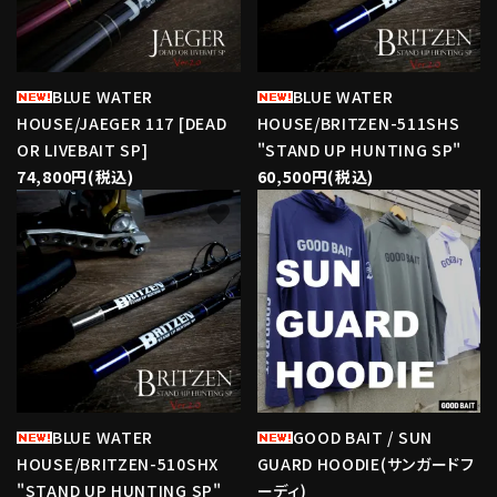
BLUE WATER
BLUE WATER
HOUSE/JAEGER 117 [DEAD
HOUSE/BRITZEN-511SHS
OR LIVEBAIT SP]
"STAND UP HUNTING SP"
74,800円(税込)
60,500円(税込)
favorite
favorite
BLUE WATER
GOOD BAIT / SUN
HOUSE/BRITZEN-510SHX
GUARD HOODIE(サンガードフ
"STAND UP HUNTING SP"
ーディ)