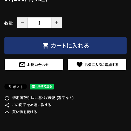
－
＋
数量
カートに入れる
shopping_cart
mail_outline
favorite
お問い合わせ
特定商取引法に基づく表記 (返品など)
error_outline
この商品を友達に教える
share
買い物を続ける
undo