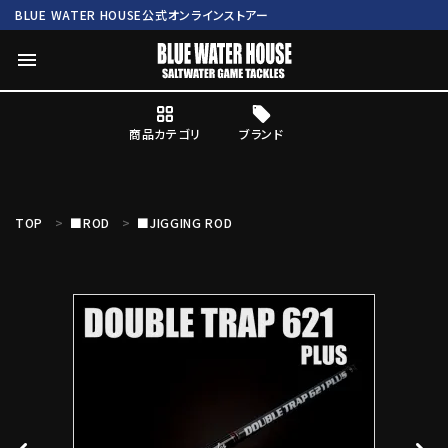
BLUE WATER HOUSE公式オンラインストアー
menu
商品カテゴリ
ブランド
ログイン
会員登録
TOP
■ROD
■JIGGING ROD
search
Mc works
BWH ORIGINAL ITEM
ROD
商品カテゴリ
ブランド