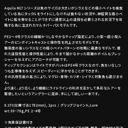
Aquila MLTシリーズは魚のサイズは大きいがシラスなどの極小ベイトを捕食
している為にタックルをライトにしなければ食わない状況や、神経質な極小ベ
イトに船を寄せることができずに通常以上の遠投を必要とされる状況下を攻
略する為に生まれたマルチパーパスモデルです。
PE2～4号クラスの繊細かつしなやかなティップ設定により、小型～超小型ル
アーのピンポイントキャストと操作性を向上させたモデルです。
難易度の高いシラスなどの極小ベイトパターンの攻略に最適なモデルで、優
れた遠投性能と操作性能により、今まで届かなかった距離のボイルもプレッ
シャーを与えずにアプローチが可能です。
ティップセクションはライトですがバットはPE4号クラスなので、魚をいなしつ
つも主導権を与えず、スピーディーに浮かせることができます。
その汎用性能の高さにより、マグロ・青物・カツオ・シイラと対象魚も選びませ
ん。
より遠く、より広く、より繊細にライトラインの利点を活かして多彩なルアーを
駆使したいというアングラーに是非、手にして欲しい一本です。
8.2ft(仕舞寸法1782mm), 2pcs / グリップジョイント,Lure
wt:30~70g,PE 2~4号
※免責保証書付き
※ロッド及び大型サイズの重量物、2個口でのご送付時、離島一部地域は別途