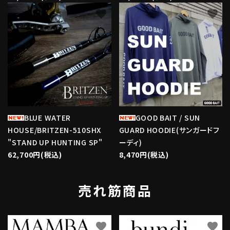
favorite
favorite
BLUE WATER
GOOD BAIT / SUN
HOUSE/BRITZEN-510SHX
GUARD HOODIE(サンガードフ
"STAND UP HUNTING SP"
ーディ)
62,700円(税込)
8,470円(税込)
売れ筋商品
favorite
favorite