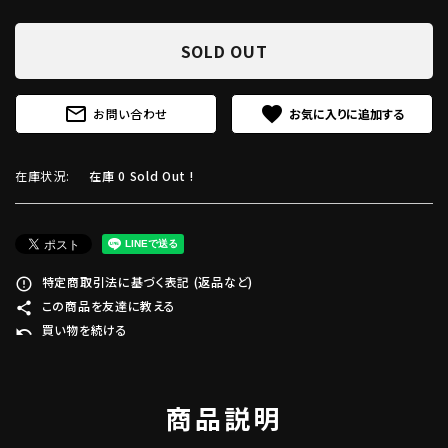
SOLD OUT
mail_outline
favorite
お問い合わせ
在庫状況:
在庫 0 Sold Out !
特定商取引法に基づく表記 (返品など)
error_outline
この商品を友達に教える
share
買い物を続ける
undo
商品説明