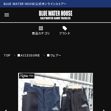
BLUE WATER HOUSE公式オンラインストアー
menu
商品カテゴリ
ブランド
ログイン
会員登録
TOP
■ACCESSORIE
■ウェアー
search
Mc works
BWH ORIGINAL ITEM
ROD
商品カテゴリ
ブランド