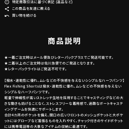
特定商取引法に基づく表記 (返品など)
error_outline
この商品を友達に教える
share
買い物を続ける
undo
商品説明
★一着ご注文時はメール便及びレターパックプラスでご発送可能です。
★二着以上のご注文時は佐川急便でのご発送となります。
★レターパックライトはご発送不可です。
【撥水・速乾性に優れ、ムレなどの不快感を与えないシンプルなハーフパンツ】
Flex Fishing Shortsは撥水・速乾性に優れ、ムレなどの不快感を与えない
シンプルなハーフパンツです。
軽量で伸縮性が高いストレッチ生地を採用することでキャスティングなどの大
きな動きも妨げることなく、ストレスフリーな着用感で、過酷なボートキャステ
ィングゲームを快適にサポートします。
合計4カ所のポケットを備え、間口の広いフロントのメッシュポケットと大ポケ
ットにはグローブなど嵩張るものを入れやすく、チャック付きのサイドポケット
には携帯電話等の大事なアイテムの収納に最適です。