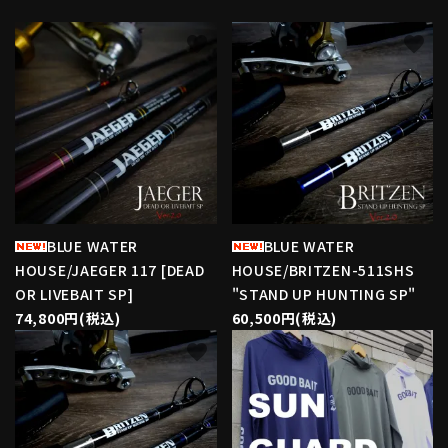
favorite
favorite
BLUE WATER
BLUE WATER
HOUSE/JAEGER 117 [DEAD
HOUSE/BRITZEN-511SHS
OR LIVEBAIT SP]
"STAND UP HUNTING SP"
74,800円(税込)
60,500円(税込)
favorite
favorite