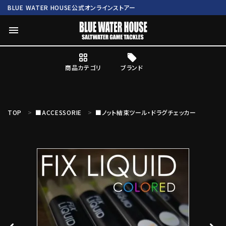
BLUE WATER HOUSE公式オンラインストアー
menu
商品カテゴリ
ブランド
ログイン
会員登録
TOP
■ACCESSORIE
■ノット結束ツール・ドラグチェッカー
search
Mc works
BWH ORIGINAL ITEM
ROD
商品カテゴリ
ブランド