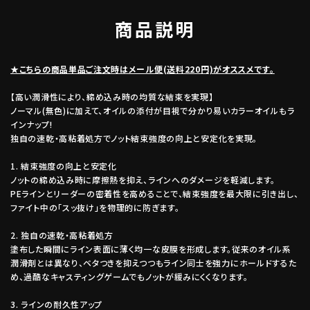
商品説明
★こちらの商品単品ご注文時はメール便(送料220円)がオススメです。
【高い潤滑性により、締め込み時の均質な結束を実現】
ノーマル(無色)に加えて、オイルの添付が目視で分かり易いカラーオイルもラ
インナップ!
独自の速乾・高粘着処方でノット結束強度の向上と安定化を実現。
1. 結束強度の向上と安定化
ノットの締め込み時に摩擦熱を抑え、ラインへのダメージを軽減します。
PEラインとリーダーの密着性を高めることで、結束強度を最大限に引き出し、
ファイト中の「スッ抜け」を物理的に防ぎます。
2. 独自の速乾・高粘着処方
塗布した瞬間にライン表面に薄く均一な皮膜を形成します。従来のオイル系
潤滑剤とは異なり、ベタつきを抑えつつもライン同士を強力にホールドするた
め、過酷なキャスティングゲームでもノットが緩みにくくなります。
3. ラインの耐久性アップ