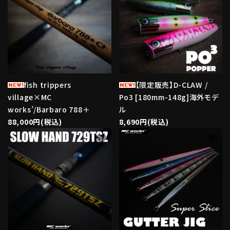
fish trippers
【限定販売】D-CLAW /
village×MC
Po3 [180mm-148g]海外モデ
works’/Barbaro 788＋
ル
88,000円(税込)
8,690円(税込)
favorite
favorite