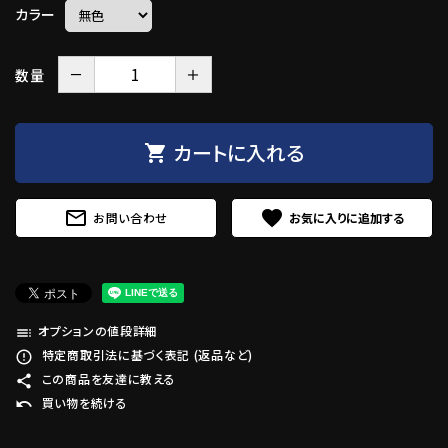
カラー
－
＋
数量
カートに入れる
shopping_cart
mail_outline
favorite
お問い合わせ
オプションの値段詳細
toc
特定商取引法に基づく表記 (返品など)
error_outline
この商品を友達に教える
share
買い物を続ける
undo