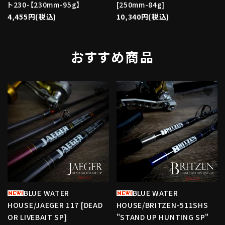
ト230-【230mm-95g】
[250mm-84g]
4,455円(税込)
10,340円(税込)
おすすめ商品
favorite
favorite
BLUE WATER
BLUE WATER
HOUSE/JAEGER 117 [DEAD
HOUSE/BRITZEN-511SHS
OR LIVEBAIT SP]
"STAND UP HUNTING SP"