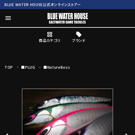
BLUE WATER HOUSE公式オンラインストアー
menu
商品カテゴリ
ブランド
ログイン
会員登録
TOP
■PLUG
■NatureBoys
search
Mc works
BWH ORIGINAL ITEM
ROD
商品カテゴリ
ブランド