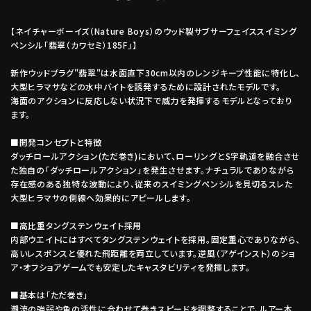
【ネイチャーボーイズ（Nature Boys）のウッド製サブサーフェイススイミング
ペンシル「翡翠（カワセミ）185F」】
新作ウッドプラグ"翡翠"は水面直下30cm以内のレンジキープ性能に特化し、
大型ヒラマサなどの水中バイトを誘発するために設計されたモデルです。
海面のアクションに反応しない状況下で威力を発揮するモデルとなっており
ます。
■開発コンセプトと特徴
ダッチロールアクション(ただ巻き)において、ローリングとS字軌道を融合させ
た独自の「ダッチロールアクション」を発生させます。ナチュラルでありながら
存在感のある独特な波動により、従来のスイミングペンシルを見切るスレた
大型ヒラマサの側線へ効果的にアピールします。
■高比重タングステンウェイト採用
内部ウエイトにはすべてタングステンウェイトを採用。固定重心でありながら、
高いレスポンスと優れた飛距離を両立しています。逆風（アゲインスト）のショ
ア・オフショアゲームでも安定したキャスタビリティを発揮します。
■基本は「ただ巻き」
潮流の強弱や魚の活性に合わせて巻きスピードを調整することで、ルアー本