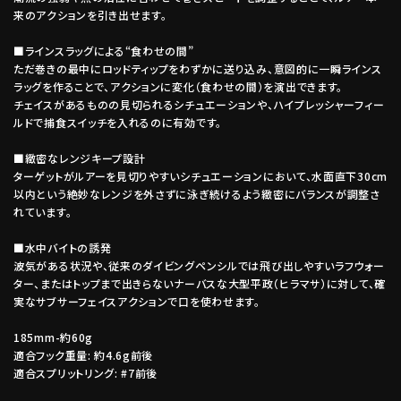
来のアクションを引き出せます。
■ラインスラッグによる“食わせの間”
ただ巻きの最中にロッドティップをわずかに送り込み、意図的に一瞬ラインス
ラッグを作ることで、アクションに変化（食わせの間）を演出できます。
チェイスがあるものの見切られるシチュエーションや、ハイプレッシャーフィー
ルドで捕食スイッチを入れるのに有効です。
■緻密なレンジキープ設計
ターゲットがルアーを見切りやすいシチュエーションにおいて、水面直下30cm
以内という絶妙なレンジを外さずに泳ぎ続けるよう緻密にバランスが調整さ
れています。
■水中バイトの誘発
波気がある状況や、従来のダイビングペンシルでは飛び出しやすいラフウォー
ター、またはトップまで出きらないナーバスな大型平政（ヒラマサ）に対して、確
実なサブサーフェイスアクションで口を使わせます。
185mm-約60g
適合フック重量: 約4.6g前後
適合スプリットリング: #7前後