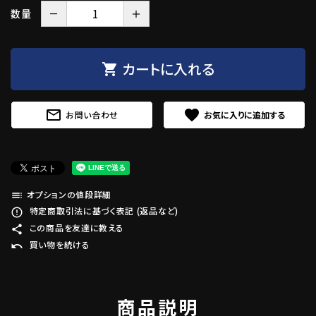
－
＋
数量
カートに入れる
shopping_cart
mail_outline
favorite
お問い合わせ
オプションの値段詳細
toc
特定商取引法に基づく表記 (返品など)
error_outline
この商品を友達に教える
share
買い物を続ける
undo
商品説明