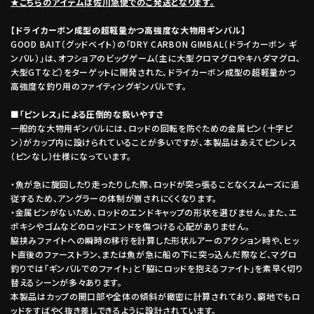
★こちらのアイテムは佐川急便でのご発送となります。
【ドライカーボン成型の超軽量かつ高強度な大物用ギンバル】
GOOD BAIT（グッドベイト）の「DRY CARBON GIMBAL（ドライカーボン ギ
ンバル）」は、オフショアのビッグゲーム（主に大型クロマグロやキハダマグロ、
大型GTなど）をターゲットに開発された、ドライカーボン成型の超軽量かつ
高強度な釣り用のファイティングギンバルです。
■「ピンレス」による圧倒的な扱いやすさ
一般的な大物用ギンバルには、ロッドの回転を防ぐための金属ピン（十字ピ
ン）がカップ内に設けられていることが多いですが、本製品はあえてピンレス
（ピンなし）仕様になっています。
・魚が急に旋回したり走ったりした際、ロッドが突っ張ることなくスムーズに追
従するため、アングラーの体制が崩されにくくなります。
・金属ピンがないため、ロッドのエンドキャップの形状を選びません。また、エ
ポキシやゴムなどのロッドエンドを傷つける心配がありません。
脇挟みファイトへの瞬時の移行を計算した形状ルアーのアクション時や、ヒッ
ト直後のファーストラン、または魚が急に船の下に突っ込んだ際など、マグロ
釣りでは「ギンバルでのファイト」と「脇にロッドを抱えるファイト」を素早く切り
替えるシーンが多々あります。
本製品はカップの開口部や全体の傾斜が緻密に計算されており、窮地でもロ
ッドをすばやく抜き差しできるように設計されています。