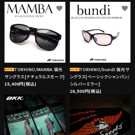
favorite
favorite
TORHINO/MAMBA 偏光
TORHINO/bundi 偏光サ
サングラス[ナチュラルスモーク]
ングラス[ベーシックシャンパン/
15,400円(税込)
シルバーミラー]
16,500円(税込)
favorite
favorite