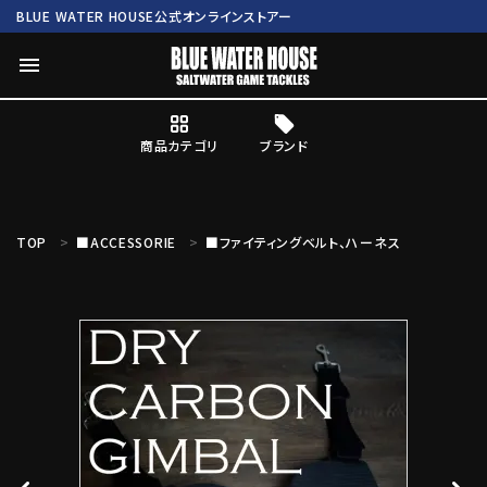
BLUE WATER HOUSE公式オンラインストアー
menu
商品カテゴリ
ブランド
ログイン
会員登録
TOP
■ACCESSORIE
■ファイティングベルト、ハーネス
search
Mc works
BWH ORIGINAL ITEM
ROD
商品カテゴリ
ブランド