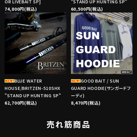
OR LIVEBAIT SP]
"STAND UP HUNTING SP"
74,800円(税込)
60,500円(税込)
favorite
favorite
BLUE WATER
GOOD BAIT / SUN
HOUSE/BRITZEN-510SHX
GUARD HOODIE(サンガードフ
"STAND UP HUNTING SP"
ーディ)
62,700円(税込)
8,470円(税込)
売れ筋商品