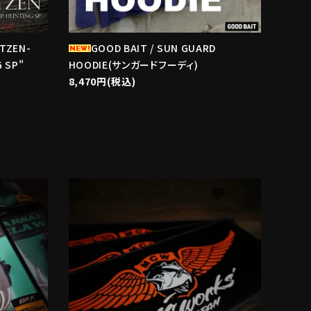
ITZEN-
GOOD BAIT / SUN GUARD
 SP"
HOODIE(サンガードフーディ)
8,470円(税込)
avorite
favorite