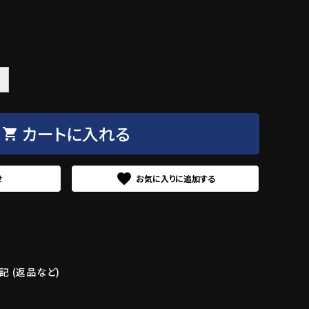
＋
カートに入れる
shopping_cart
favorite
せ
 (返品など)