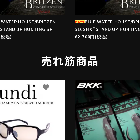
 WATER HOUSE/BRITZEN-
BLUE WATER HOUSE/BR
"STAND UP HUNTING SP"
510SHX "STAND UP HUNTING
(税込)
62,700円(税込)
売れ筋商品
favorite
f