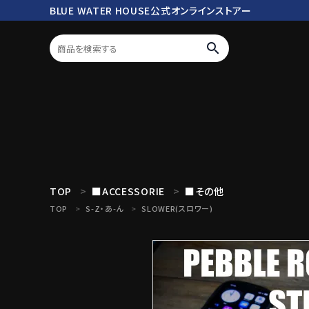
BLUE WATER HOUSE公式オンラインストアー
search
ログイン
会員登録
search
TOP
■ACCESSORIE
■その他
TOP
S-Z・あ-ん
SLOWER(スロワー)
Mc works
BWH ORIGINAL ITEM
ROD
商品カテゴリ