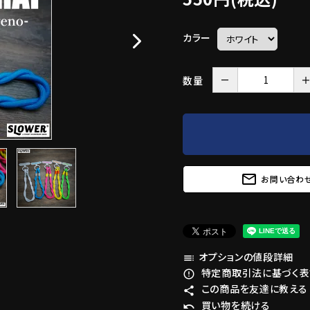
カラー
－
数量
mail_outline
お問い合わ
オプションの値段詳細
toc
特定商取引法に基づく表記
error_outline
この商品を友達に教える
share
買い物を続ける
undo