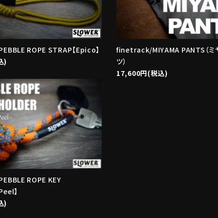
PEBBLE ROPE STRAP【Epico】
finetrack/MIYAMA PANTS
込)
ツ）
17,600円(税込)
PEBBLE ROPE KEY
Peel】
込)