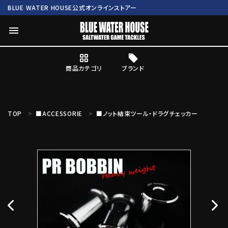
BLUE WATER HOUSE公式オンラインストアー
menu
商品カテゴリ
ブランド
ログイン
会員登録
TOP
■ACCESSORIE
■ノット結束ツール・ドラグチェッカー
search
Mc works
BWH ORIGINAL ITEM
ROD
商品カテゴリ
ブランド