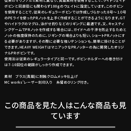
従来のマリンアルミ素材と異なり、真鍮素材を使用することで、ライトウェイト
ボビンと同直径にも関わらず100gのウェイトに設定しています。このボビン
を使用することで、従来のレギュラーボビンでは作成しづらかった８号～１０号
のPEライを使ったPRノットを上手く作成することができるようになります。GT
やハイドラグのマグロ、泳がせ釣りなどのリギングに最適です。又、キャスティ
ングゲームでPRノットを作成する場合には、ガイドへの干渉を防止するためと
ノットの強度保持のために、ジギングの場合よりも短い、ショートPRノットにす
る必要がありますが、その際に必要な強いテンションも、簡単に掛けることが
できます。HEAVY WEIGHTはマニアックなPRノッターの為に開発したオリジ
ナルPRボビンです。
使用法は従来のレギュラータイプと同一です。ボビンホルダーへの巻き付け
は7-10回位の範囲がしっかり作成できます。
素材 ブラス(真鍮)に耐蝕クロムメッキ仕上げ
MC works’レーザー刻印入り 糸留めOリング付き。
この商品を見た人はこんな商品も見
ています