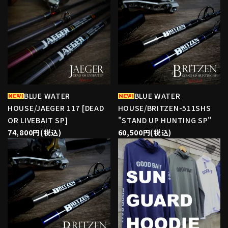
BLUE WATER
BLUE WATER
HOUSE/JAEGER 117 [DEAD
HOUSE/BRITZEN-511SHS
OR LIVEBAIT SP]
"STAND UP HUNTING SP"
74,800円(税込)
60,500円(税込)
favorite
favorite