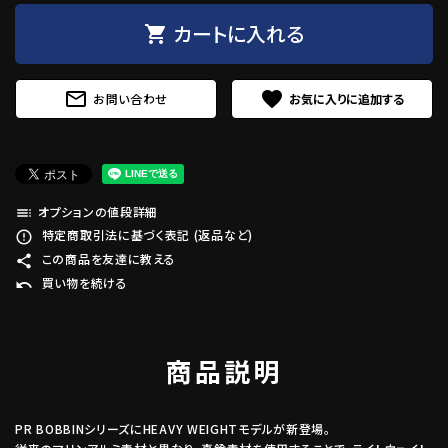
カートに入れる
shopping_cart
mail_outline
favorite
お問い合わせ
オプションの値段詳細
toc
特定商取引法に基づく表記 (返品など)
error_outline
この商品を友達に教える
share
買い物を続ける
undo
商品説明
PR BOBBINシリーズにHEAVY WEIGHTモデルが新登場。