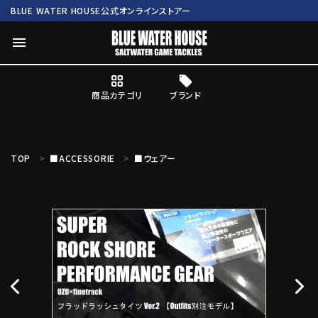
BLUE WATER HOUSE公式オンラインストアー
menu
商品カテゴリ
ブランド
ログイン
会員登録
TOP
■ACCESSORIE
■ウェアー
search
Mc works
BWH ORIGINAL ITEM
ROD
商品カテゴリ
ブランド