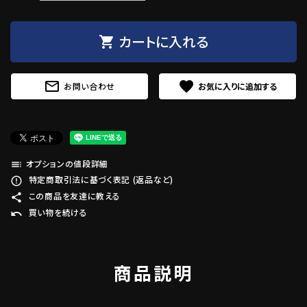
カートに入れる
shopping_cart
mail_outline
favorite
お問い合わせ
オプションの値段詳細
toc
特定商取引法に基づく表記 (返品など)
error_outline
この商品を友達に教える
share
買い物を続ける
undo
商品説明