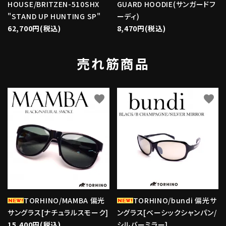
HOUSE/BRITZEN-510SHX
GUARD HOODIE(サンガードフ
"STAND UP HUNTING SP"
ーディ)
62,700円(税込)
8,470円(税込)
売れ筋商品
favorite
favorite
TORHINO/MAMBA 偏光
TORHINO/bundi 偏光サ
サングラス[ナチュラルスモーク]
ングラス[ベーシックシャンパン/
15,400円(税込)
シルバーミラー]