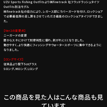
UZU Sports Fishing Outfitsより㈱finetrack 社フラッドラッシュタイツ
Outfits別注モデル
㈱finetrack社の協力により、レガース部にラバーガードを付け、ロックショア
で必要最低限の足し算をさせていただき最高のロックショアタイツができまし
た。
【Ver2の変更点】
ニーガードの変更
膝からスネにかけて耐摩耗性に優れ、剥がれにくくなりました。
動きやすく、より快適にフィッシングやウォータースポーツに集中できるように
なりました。
【ロングサイズ】
従来品より股下5㎝プラス
Sロング、Mロング、Lロング
この商品を見た人はこんな商品も見
ています