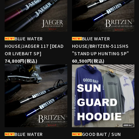
BLUE WATER
BLUE WATER
HOUSE/JAEGER 117 [DEAD
HOUSE/BRITZEN-511SHS
OR LIVEBAIT SP]
"STAND UP HUNTING SP"
74,800円(税込)
60,500円(税込)
favorite
favorite
BLUE WATER
GOOD BAIT / SUN