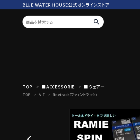
BLUE WATER HOUSE公式オンラインストアー
search
ログイン
会員登録
search
TOP
■ACCESSORIE
■ウェアー
TOP
A-F
finetrack(ファィントラック)
Mc works
BWH ORIGINAL ITEM
ROD
商品カテゴリ