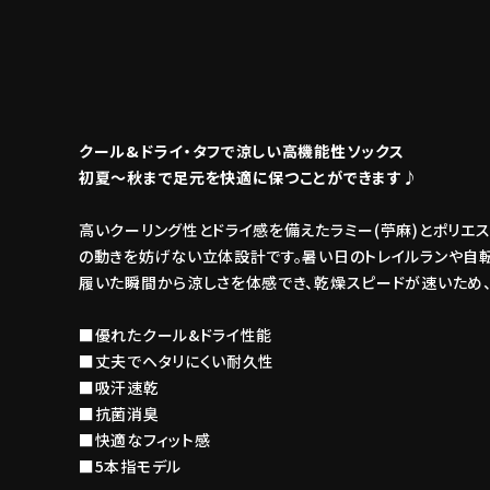
クール&ドライ・タフで涼しい高機能性ソックス
初夏～秋まで足元を快適に保つことができます♪
高いクーリング性とドライ感を備えたラミー(苧麻)とポリエス
の動きを妨げない立体設計です。暑い日のトレイルランや自転
履いた瞬間から涼しさを体感でき、乾燥スピードが速いため、
■優れたクール&ドライ性能
■丈夫でヘタリにくい耐久性
■吸汗速乾
■抗菌消臭
■快適なフィット感
■5本指モデル