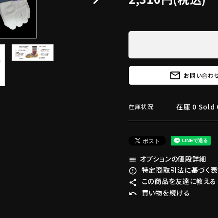
mail_outline
お問い合わ
在庫 0 Sold 
在庫状況:
オプションの値段詳細
toc
特定商取引法に基づく表記
error_outline
この商品を友達に教える
share
買い物を続ける
undo