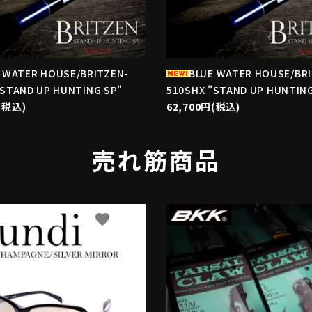
 WATER HOUSE/BRITZEN-
BLUE WATER HOUSE/BR
"STAND UP HUNTING SP"
510SHX "STAND UP HUNTING
(税込)
62,700円(税込)
売れ筋商品
favorite
f