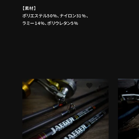
【素材】
ポリエステル50%、ナイロン31%、
ラミー14%、ポリウレタン5%
favorite