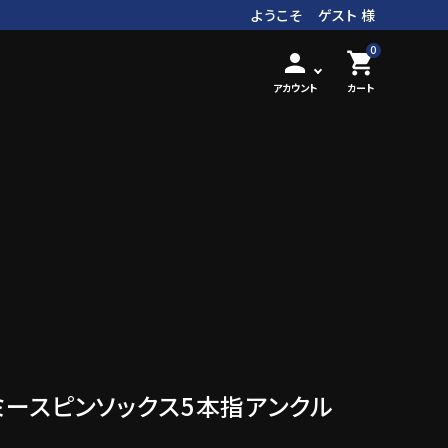
ようこそ ゲスト 様
0
person
shopping_cart
アカウント
カート
k ラミースピンソックス5本指アンクル