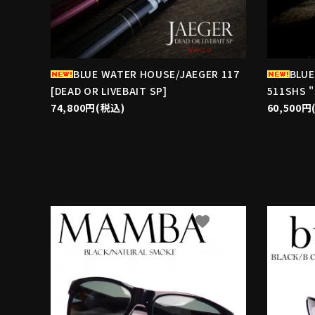
BLUE WATER HOUSE/JAEGER 117
BLUE
[DEAD OR LIVEBAIT SP]
511SHS 
74,800円(税込)
60,500円
favorite