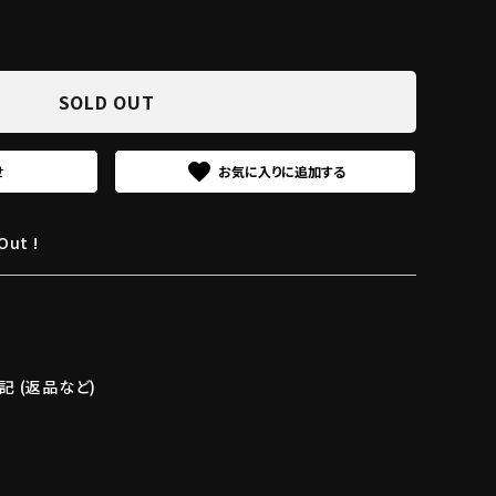
SOLD OUT
favorite
せ
Out !
 (返品など)