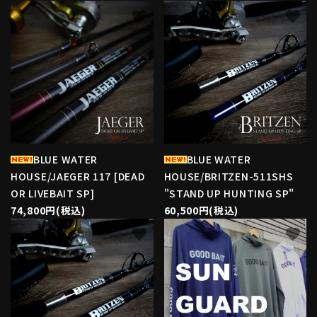
favorite
favorite
BLUE WATER
BLUE WATER
HOUSE/JAEGER 117 [DEAD
HOUSE/BRITZEN-511SHS
OR LIVEBAIT SP]
"STAND UP HUNTING SP"
74,800円(税込)
60,500円(税込)
favorite
favorite