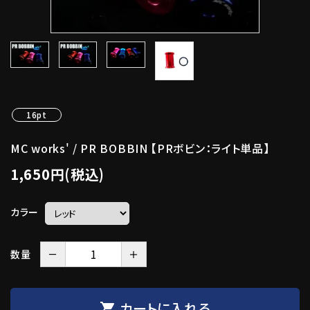
16pt
MC works' / PR BOBBIN 【PRボビン：ライト単品】
1,650円(税込)
カラー
－
＋
数量
カートに入れる
shopping_cart