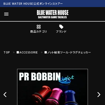
BLUE WATER HOUSE公式オンラインストアー
menu
商品カテゴリ
ブランド
ログイン
会員登録
TOP
■ACCESSORIE
■ノット結束ツール・ドラグチェッカー
search
Mc works
BWH ORIGINAL ITEM
ROD
商品カテゴリ
ブランド