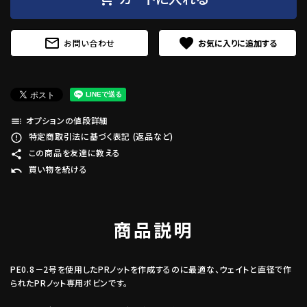
mail_outline
favorite
お問い合わせ
オプションの値段詳細
toc
特定商取引法に基づく表記 (返品など)
error_outline
この商品を友達に教える
share
買い物を続ける
undo
商品説明
PE0.8－2号を使用したPRノットを作成するのに最適な、ウェイトと直径で作
られたPRノット専用ボビンです。