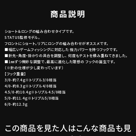
商品説明
ショート＆ロングの組み合わせタイプです。
STATUS監修モデル。
フロントにショート。リアにロングの組み合わせがオススメです。
■幅広いゲームフィッシングに対応した 強力パワーを持つフックです。
■針先・角度・掛かりの具合を調整し、 何度もテストを積み重ねてきました。
■1㎜ずつ微妙な調整で、最高に進化した理想の フックの誕生です。
（※針の仕様が少し変わっています）
【フック重量】
3/0-約7.4ｇ※トリプル3/0相当
4/0-約8.3ｇ※トリプル4/0相当
4.5/0-約10.4ｇ※トリプル4.5/0相当
5/0-約11.4ｇ※トリプル5/0相当
6/0-約12.3ｇ
この商品を見た人はこんな商品も見