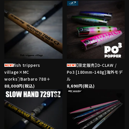
favorite
favorite
fish trippers
【限定販売】D-CLAW /
village×MC
Po3 [180mm-148g]海外モデ
works’/Barbaro 788＋
ル
88,000円(税込)
8,690円(税込)
favorite
favorite