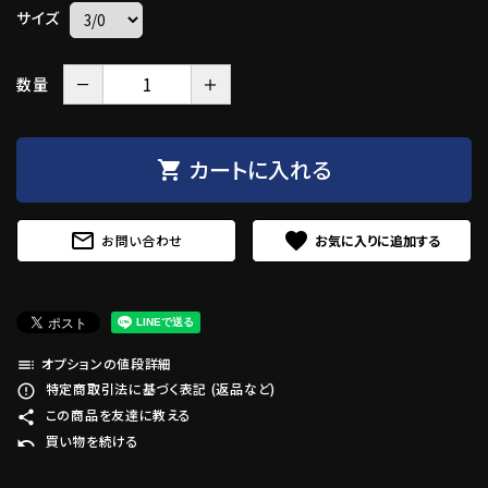
サイズ
－
＋
数量
カートに入れる
shopping_cart
mail_outline
favorite
お問い合わせ
オプションの値段詳細
toc
特定商取引法に基づく表記 (返品など)
error_outline
この商品を友達に教える
share
買い物を続ける
undo