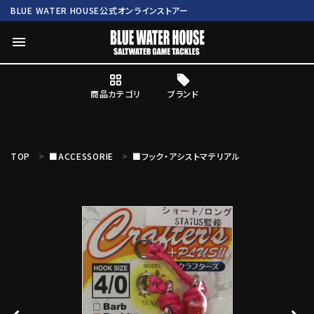
BLUE WATER HOUSE公式オンラインストアー
menu
商品カテゴリ
ブランド
ログイン
会員登録
TOP
■ACCESSORIE
■フック・アシストマテリアル
search
Mc works
BWH ORIGINAL ITEM
ROD
商品カテゴリ
ブランド