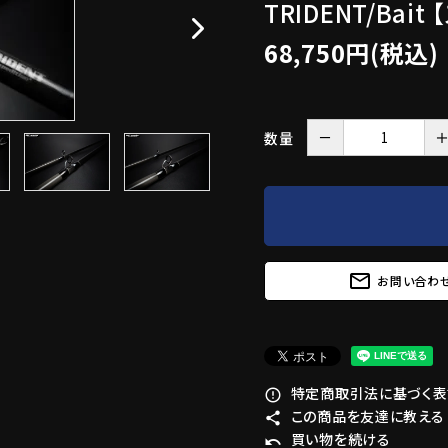
TRIDENT/Bai
68,750円(税込)
－
数量
mail_outline
お問い合わ
特定商取引法に基づく表記
error_outline
この商品を友達に教える
share
買い物を続ける
undo