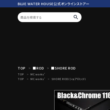
BLUE WATER HOUSE公式オンラインストアー
search
ログイン
会員登録
search
TOP
■ROD
■SHORE ROD
TOP
MC works'
TOP
MC works'
SHORE ROD(ショアロッド)
Mc works
BWH ORIGINAL ITEM
ROD
商品カテゴリ