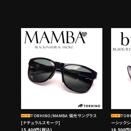
favorite
TORHINO/MAMBA 偏光サングラス
TOR
[ナチュラルスモーク]
ーシックシ
15,400円(税込)
16,500円