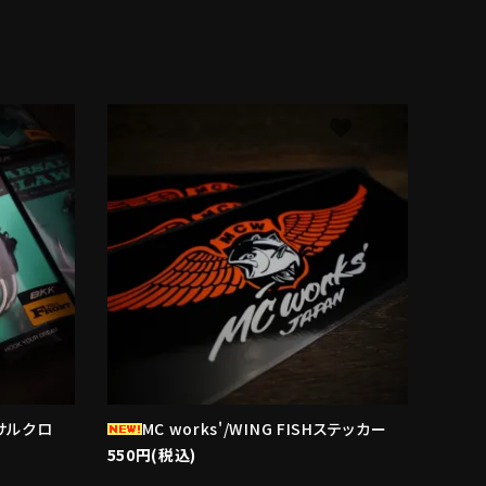
avorite
favorite
ーサルクロ
MC works'/WING FISHステッカー
550円(税込)