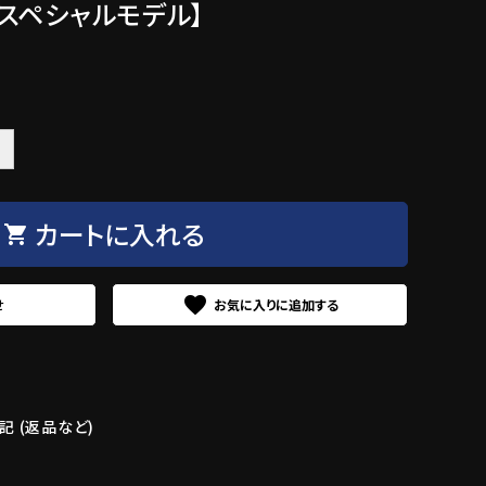
t 【スペシャルモデル】
＋
カートに入れる
shopping_cart
favorite
せ
 (返品など)