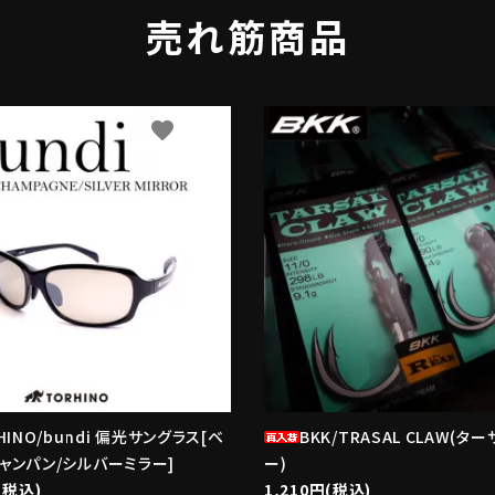
売れ筋商品
favorite
f
HINO/bundi 偏光サングラス[ベ
BKK/TRASAL CLAW(タ
ャンパン/シルバーミラー]
ー)
(税込)
1,210円(税込)