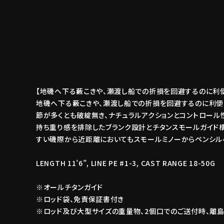
【地磯へ下る藪こきや、瀬渡し船での折損を回避するのに利便
地磯へ下る藪こきや、瀬渡し船での折損を回避するのに利便
節が多くとも破綻無き、ナチュラルアクションとコントロール
持ち重り感を排除したブランク設計とチタンスモールガイド
すい磯際から近距離においてもスモールミノーからペンシル
LENGTH 11’6”, LINE PE #1-3, CAST RANGE 18-50G
※オールチタンガイド
※ロッド袋、免責保証書付き
※ロッド及び大型サイズの重量物、2個口でのご送付時、離