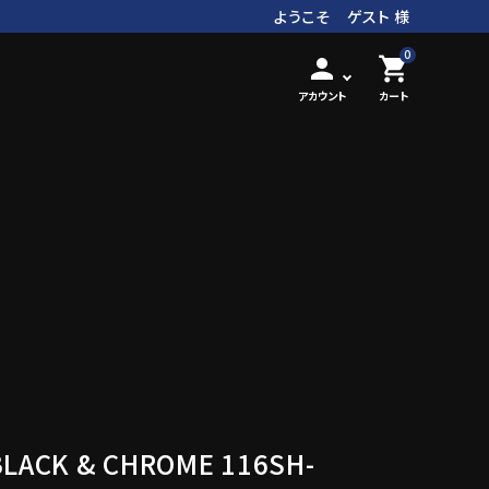
ようこそ ゲスト 様
0
person
shopping_cart
アカウント
カート
BLACK & CHROME 116SH-