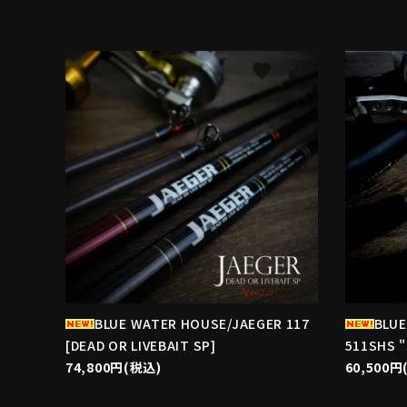
favorite
BLUE WATER HOUSE/JAEGER 117
BLUE
[DEAD OR LIVEBAIT SP]
511SHS 
74,800円(税込)
60,500円