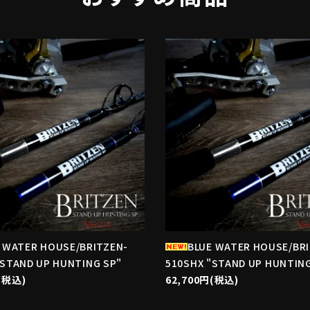
favorite
f
 WATER HOUSE/BRITZEN-
BLUE WATER HOUSE/BR
"STAND UP HUNTING SP"
510SHX "STAND UP HUNTING
(税込)
62,700円(税込)