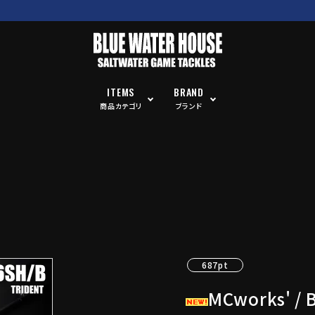
ITEMS
BRAND
商品カテゴリ
ブランド
687pt
MCworks' / 