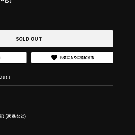
SOLD OUT
favorite
せ
Out !
 (返品など)