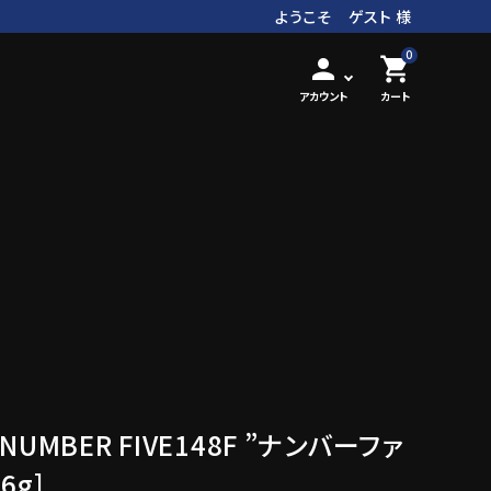
ようこそ ゲスト 様
0
person
shopping_cart
アカウント
カート
/ NUMBER FIVE148F ”ナンバーファ
6g]