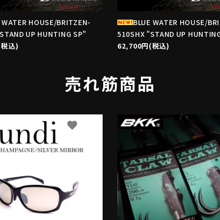
 WATER HOUSE/BRITZEN-
BLUE WATER HOUSE/BR
"STAND UP HUNTING SP"
510SHX "STAND UP HUNTING
(税込)
62,700円(税込)
売れ筋商品
favorite
f