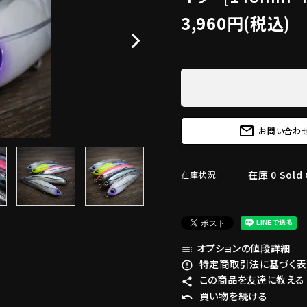
3,960円(税込)
mail_outline
お問い合わ
在庫 0 Sold 
在庫状況:
オプションの値段詳細
toc
特定商取引法に基づく表記
error_outline
この商品を友達に教える
share
買い物を続ける
undo