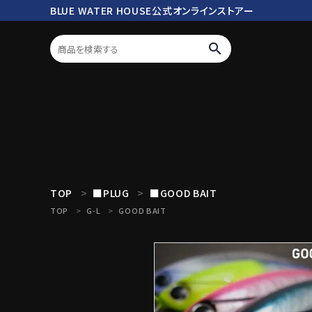
BLUE WATER HOUSE公式オンラインストアー
search
ログイン
会員登録
search
TOP
■PLUG
■GOOD BAIT
TOP
G-L
GOOD BAIT
Mc works
BWH ORIGINAL ITEM
ROD
商品カテゴリ