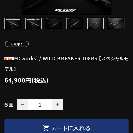
649pt
MCworks' / WILD BREAKER 108RS 【スペシャルモ
デル】
64,900円(税込)
－
＋
数量
カートに入れる
shopping_cart