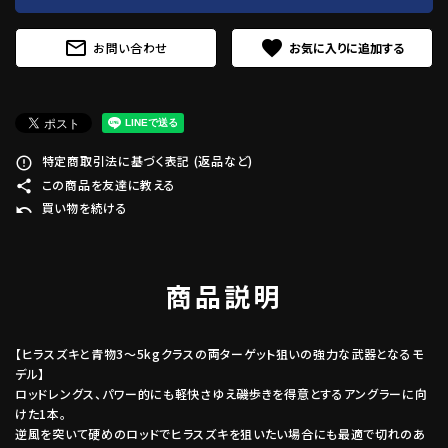
mail_outline
favorite
お問い合わせ
特定商取引法に基づく表記 (返品など)
error_outline
この商品を友達に教える
share
買い物を続ける
undo
商品説明
【ヒラスズキと青物3～5kgクラスの両ターゲット狙いの強力な武器となるモ
デル】
ロッドレングス、パワー的にも軽快さゆえ磯歩きを得意とするアングラーに向
けた1本。
逆風を突いて硬めのロッドでヒラスズキを狙いたい場合にも最適で切れのあ