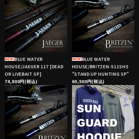
BLUE WATER
BLUE WATER
HOUSE/JAEGER 117 [DEAD
HOUSE/BRITZEN-511SHS
OR LIVEBAIT SP]
"STAND UP HUNTING SP"
74,800円(税込)
60,500円(税込)
favorite
favorite