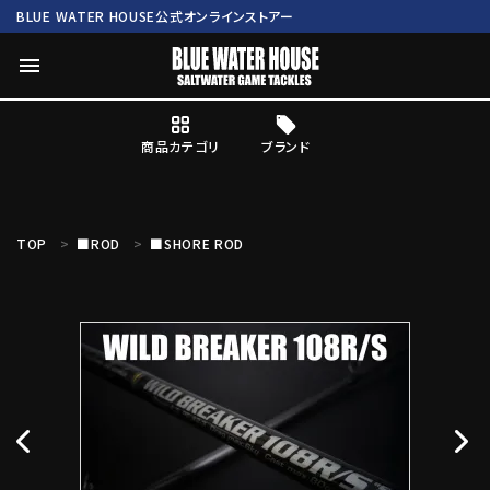
BLUE WATER HOUSE公式オンラインストアー
menu
商品カテゴリ
ブランド
ログイン
会員登録
TOP
■ROD
■SHORE ROD
search
Mc works
BWH ORIGINAL ITEM
ROD
商品カテゴリ
ブランド