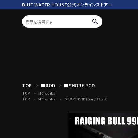
BLUE WATER HOUSE公式オンラインストアー
search
ログイン
会員登録
search
TOP
■ROD
■SHORE ROD
TOP
MC works'
TOP
MC works'
SHORE ROD(ショアロッド)
Mc works
BWH ORIGINAL ITEM
ROD
商品カテゴリ