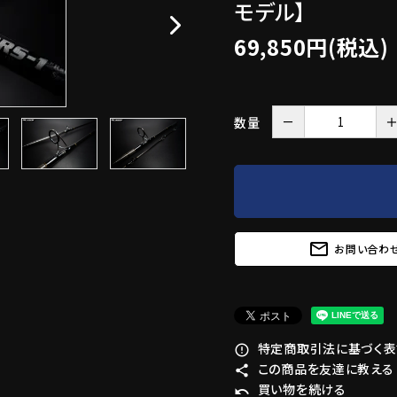
モデル】
69,850円(税込)
－
数量
mail_outline
お問い合わ
特定商取引法に基づく表記
error_outline
この商品を友達に教える
share
買い物を続ける
undo