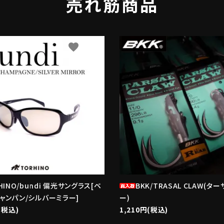
売れ筋商品
favorite
f
HINO/bundi 偏光サングラス[ベ
BKK/TRASAL CLAW(タ
ャンパン/シルバーミラー]
ー)
(税込)
1,210円(税込)