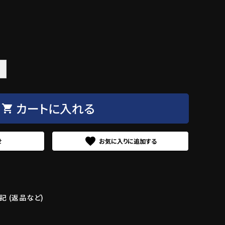
＋
カートに入れる
shopping_cart
favorite
せ
 (返品など)