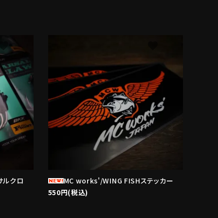
avorite
favorite
ーサルクロ
MC works'/WING FISHステッカー
550円(税込)