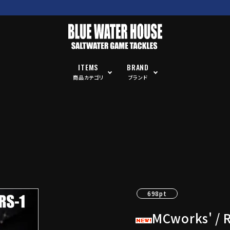
ITEMS
BRAND
商品カテゴリ
ブランド
698pt
MCworks' /