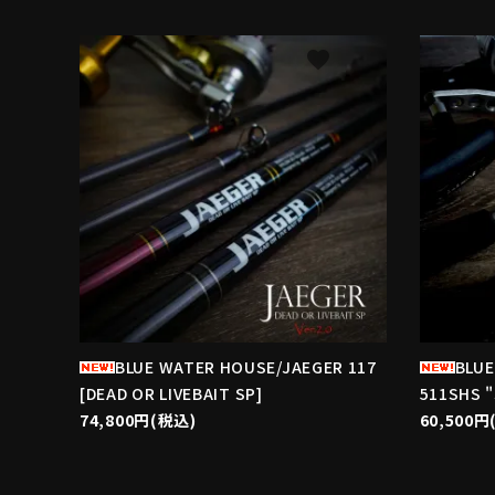
favorite
BLUE WATER HOUSE/JAEGER 117
BLUE
[DEAD OR LIVEBAIT SP]
511SHS 
74,800円(税込)
60,500円