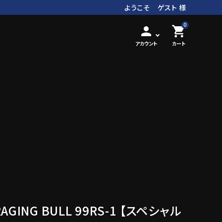
ようこそ ゲスト 様
0
person
shopping_cart
アカウント
カート
 RAGING BULL 99RS-1 【スペシャル