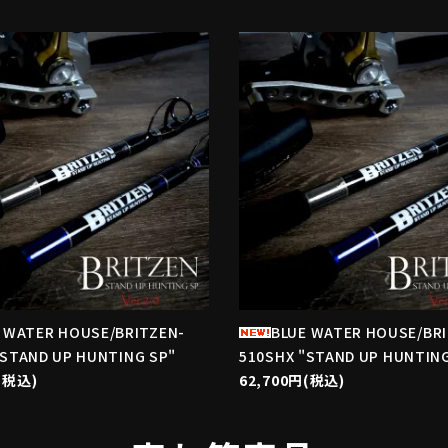
favorite
f
 WATER HOUSE/BRITZEN-
BLUE WATER HOUSE/BR
"STAND UP HUNTING SP"
510SHX "STAND UP HUNTING
(税込)
62,700円(税込)