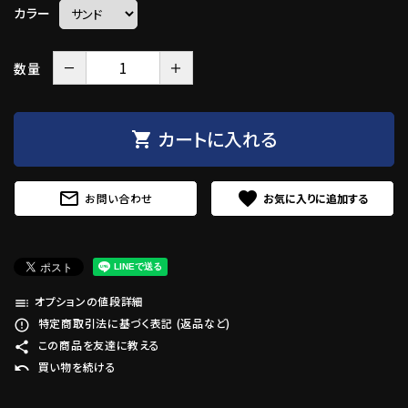
カラー
－
＋
数量
カートに入れる
shopping_cart
mail_outline
favorite
お問い合わせ
オプションの値段詳細
toc
特定商取引法に基づく表記 (返品など)
error_outline
この商品を友達に教える
share
買い物を続ける
undo