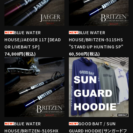
BLUE WATER
BLUE WATER
HOUSE/JAEGER 117 [DEAD
HOUSE/BRITZEN-511SHS
OR LIVEBAIT SP]
"STAND UP HUNTING SP"
74,800円(税込)
60,500円(税込)
favorite
favorite
BLUE WATER
GOOD BAIT / SUN
HOUSE/BRITZEN-510SHX
GUARD HOODIE(サンガードフ