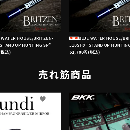
 WATER HOUSE/BRITZEN-
BLUE WATER HOUSE/BR
"STAND UP HUNTING SP"
510SHX "STAND UP HUNTING
(税込)
62,700円(税込)
売れ筋商品
favorite
f