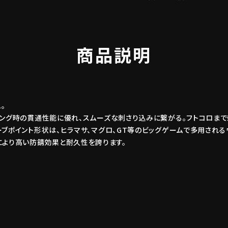
商品説明
。
キング時の貫通性能に優れ、スムーズな刺さり込みに繋がる。フトコロま
ーブポイント形状は、ヒラマサ、マグロ、GT等のビッグゲームで多用され
em）により高い防錆効果と耐久性を誇ります。