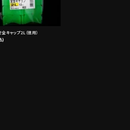
a/安全キャップ2L（徳用）
込)