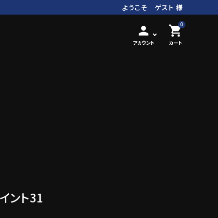
ようこそ ゲスト 様
0
person
shopping_cart
アカウント
カート
ポイント31