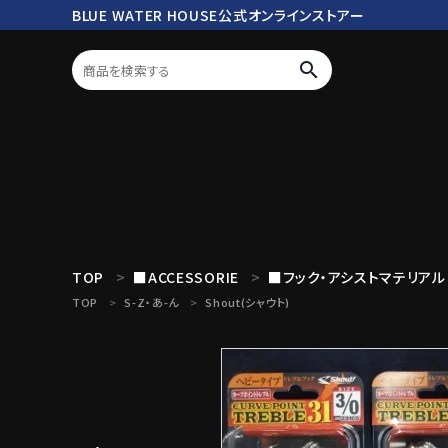
BLUE WATER HOUSE公式オンラインストアー
search
ログイン
会員登録
search
TOP
■ACCESSORIE
■フック・アシストマテリアル
TOP
S-Z・あ-ん
Shout(シャウト)
Mc works
BWH ORIGINAL ITEM
ROD
商品カテゴリ