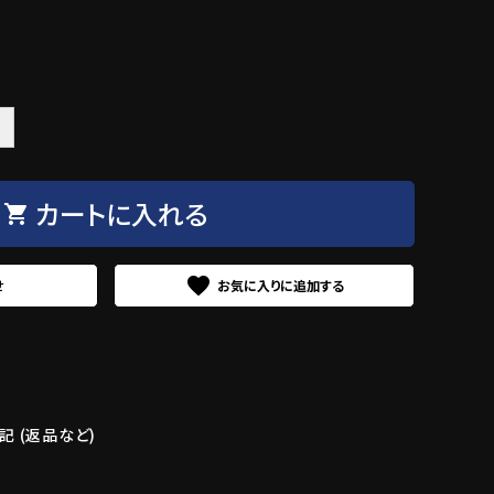
＋
カートに入れる
shopping_cart
favorite
せ
 (返品など)