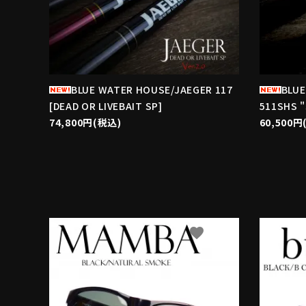
BLUE WATER HOUSE/JAEGER 117
BLUE
[DEAD OR LIVEBAIT SP]
511SHS 
74,800円(税込)
60,500円
favorite