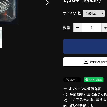
サイズ/入数
－
数量
mail_outline
お問い合わ
オプションの値段詳細
toc
特定商取引法に基づく表記
error_outline
この商品を友達に教える
share
買い物を続ける
undo