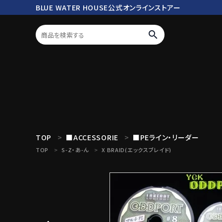
BLUE WATER HOUSE公式オンラインストアー
search
ログイン
会員登録
search
TOP
■ACCESSORIE
■PEライン・リーダー
TOP
S-Z・あ-ん
X BRAID(エックスブレイド)
Mc works
BWH ORIGINAL ITEM
ROD
商品カテゴリ