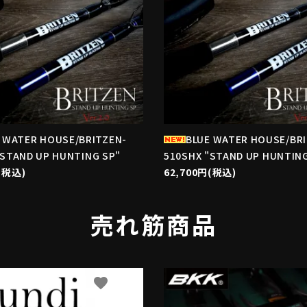
 WATER HOUSE/BRITZEN-
BLUE WATER HOUSE/BR
"STAND UP HUNTING SP"
510SHX "STAND UP HUNTING
(税込)
62,700円(税込)
売れ筋商品
favorite
f