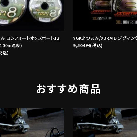
あみ ロンフォートオッズポート12
YGKよつあみ/XBRAID ジグマン
(100m連結)
9,504円(税込)
税込)
おすすめ商品
favorite
f