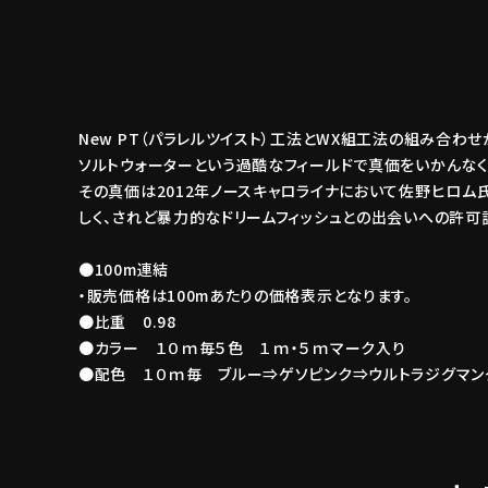
New PT（パラレルツイスト）工法とWX組工法の組み合わ
ソルトウォーターという過酷なフィールドで真価をいかんな
その真価は2012年ノースキャロライナにおいて佐野ヒロム
しく、されど暴力的なドリームフィッシュとの出会いへの許可
●100m連結
・販売価格は100mあたりの価格表示となります。
●比重 0.98
●カラー １０ｍ毎５色 １ｍ・５ｍマーク入り
●配色 １０ｍ毎 ブルー⇒ゲソピンク⇒ウルトラジグマン