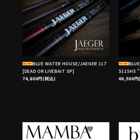
BLUE WATER HOUSE/JAEGER 117
BLUE
[DEAD OR LIVEBAIT SP]
511SHS 
74,800円(税込)
60,500円
favorite