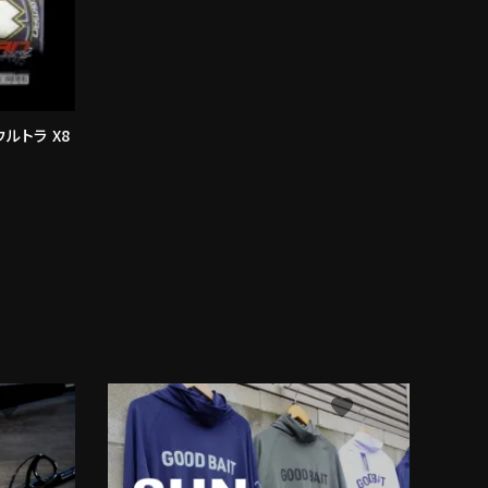
ウルトラ X8
avorite
favorite