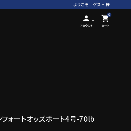
ようこそ ゲスト 様
0
person
shopping_cart
アカウント
カート
ンフォートオッズポート4号-70lb