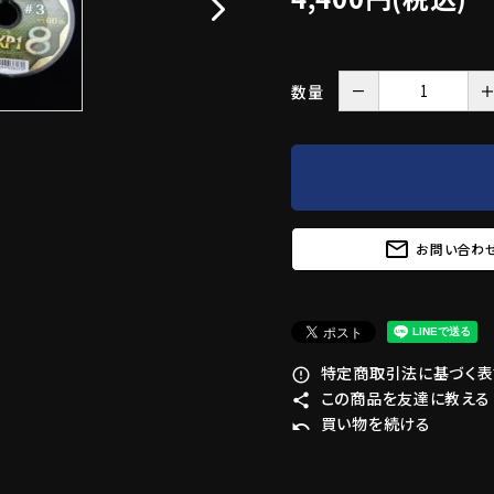
－
数量
mail_outline
お問い合わ
特定商取引法に基づく表記
error_outline
この商品を友達に教える
share
買い物を続ける
undo