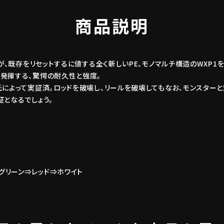
商品説明
せが、既存をリセットするに値する全く新しいPE、モノマルチ構造のWXP1
く発揮する、驚愕の耐久性と強度。
氏によって実証済。ロッドを破壊し、リールを破壊してもなお、モンスター
証となるでしょう。
グリーン⇒レッド⇒ホワイト