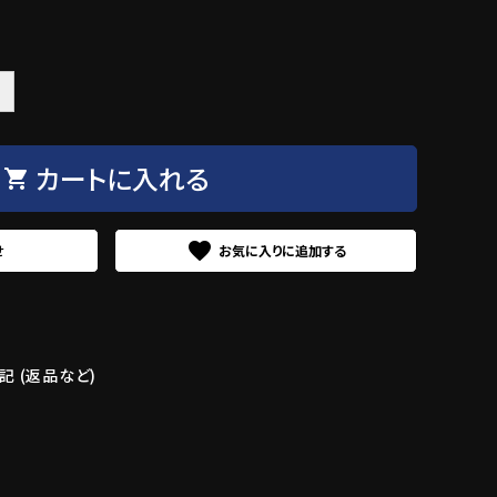
＋
カートに入れる
shopping_cart
favorite
せ
 (返品など)