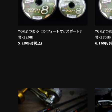
YGKよつあみ ロンフォートオッズポート8
YGKよつ
号-120lb
号-180lb
5,280円(税込)
6,160円(
favorite