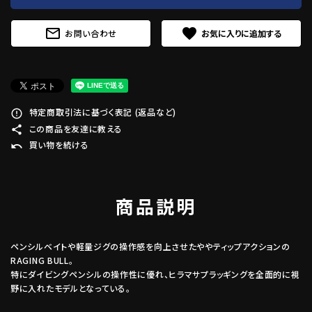
mail_outline
favorite
お問い合わせ
特定商取引法に基づく表記 (返品など)
error_outline
この商品を友達に教える
share
買い物を続ける
undo
商品説明
ペンシルベイトや軽量ジグの操作感を向上させたややティップアクションの
RAGING BULL。
特にダイビングペンシルの操作性に優れ、ヒラマサプラッギングを全面的に視
野に入れたモデルとなっている。