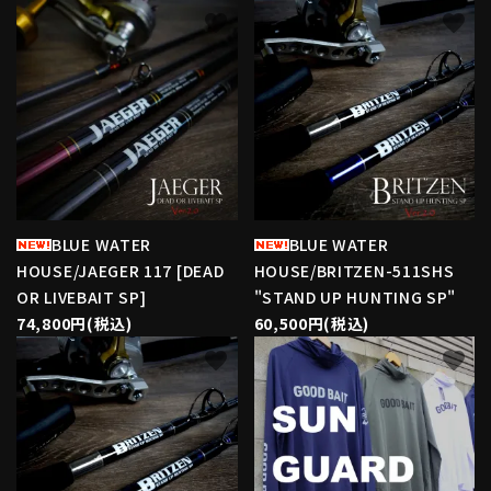
favorite
favorite
BLUE WATER
BLUE WATER
HOUSE/JAEGER 117 [DEAD
HOUSE/BRITZEN-511SHS
OR LIVEBAIT SP]
"STAND UP HUNTING SP"
74,800円(税込)
60,500円(税込)
favorite
favorite