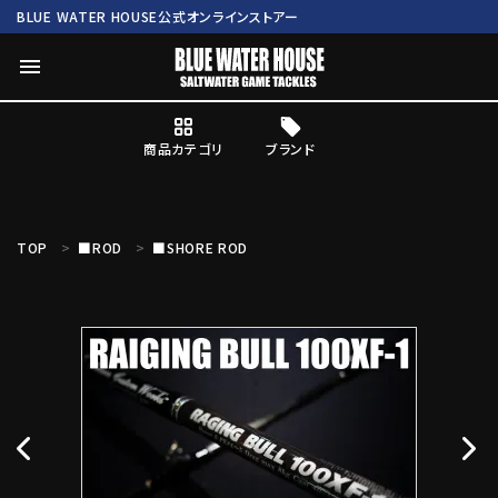
BLUE WATER HOUSE公式オンラインストアー
menu
商品カテゴリ
ブランド
ログイン
会員登録
TOP
■ROD
■SHORE ROD
search
Mc works
BWH ORIGINAL ITEM
ROD
商品カテゴリ
ブランド