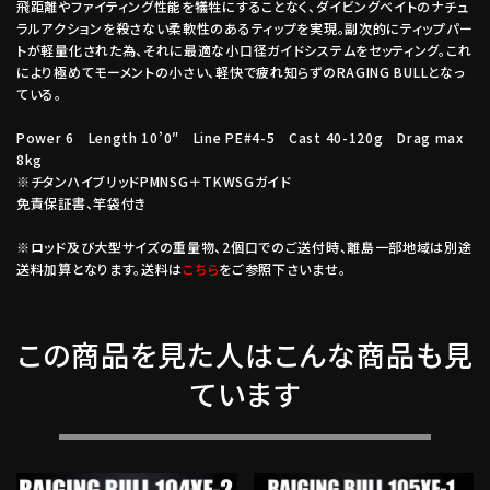
飛距離やファイティング性能を犠牲にすることなく、ダイビングベイトのナチュ
ラルアクションを殺さない柔軟性のあるティップを実現。副次的にティップパー
トが軽量化された為、それに最適な小口径ガイドシステムをセッティング。これ
により極めてモーメントの小さい、軽快で疲れ知らずのRAGING BULLとなっ
ている。
Power 6 Length 10’0″ Line PE#4-5 Cast 40-120g Drag max
8kg
※チタンハイブリッドPMNSG＋TKWSGガイド
免責保証書、竿袋付き
※ロッド及び大型サイズの重量物、2個口でのご送付時、離島一部地域は別途
送料加算となります。送料は
こちら
をご参照下さいませ。
この商品を見た人はこんな商品も見
ています