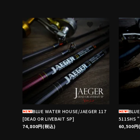
favorite
BLUE WATER HOUSE/JAEGER 117
BLUE
[DEAD OR LIVEBAIT SP]
511SHS 
74,800円(税込)
60,500円