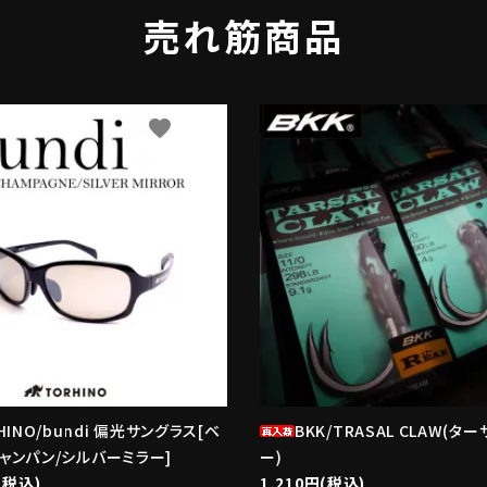
売れ筋商品
favorite
f
HINO/bundi 偏光サングラス[ベ
BKK/TRASAL CLAW(タ
ャンパン/シルバーミラー]
ー)
(税込)
1,210円(税込)