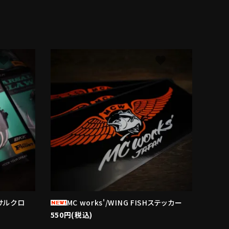
avorite
favorite
ーサルクロ
MC works'/WING FISHステッカー
550円(税込)