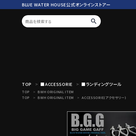
BLUE WATER HOUSE公式オンラインストアー
search
ログイン
会員登録
search
TOP
■ACCESSORIE
■ランディングツール
TOP
BWH ORIGINAL ITEM
TOP
BWH ORIGINAL ITEM
ACCESSORIE(アクセサリー)
Mc works
BWH ORIGINAL ITEM
ROD
商品カテゴリ