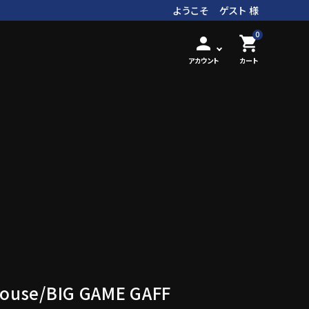
ようこそ ゲスト 様
0
person
shopping_cart
アカウント
カート
house/BIG GAME GAFF