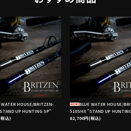
favorite
f
 WATER HOUSE/BRITZEN-
BLUE WATER HOUSE/BR
"STAND UP HUNTING SP"
510SHX "STAND UP HUNTING
(税込)
62,700円(税込)