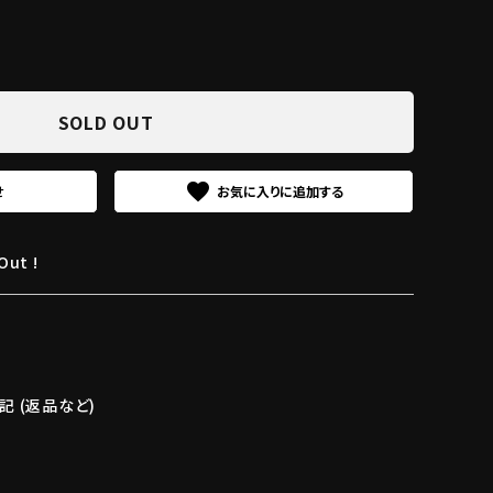
SOLD OUT
favorite
せ
Out !
 (返品など)