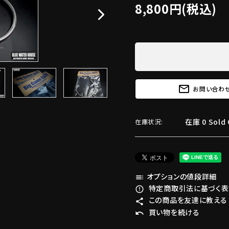
8,800円(税込)
mail_outline
お問い合わ
在庫 0 Sold 
在庫状況:
オプションの値段詳細
toc
特定商取引法に基づく表記
error_outline
この商品を友達に教える
share
買い物を続ける
undo