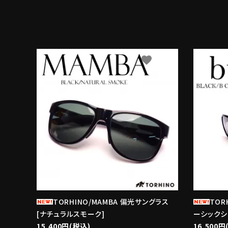
favorite
TORHINO/MAMBA 偏光サングラス
TOR
[ナチュラルスモーク]
ーシックシ
15,400円(税込)
16,500円