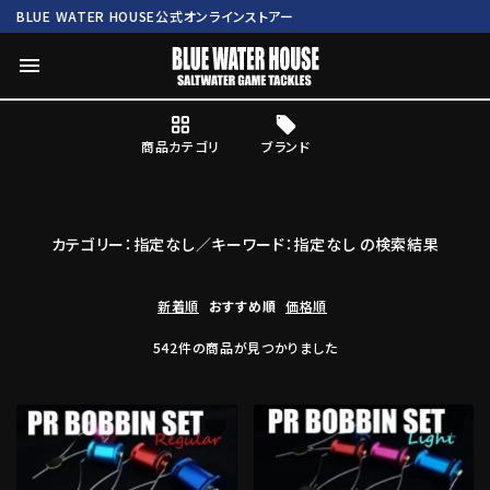
BLUE WATER HOUSE公式オンラインストアー
menu
商品カテゴリ
ブランド
ログイン
会員登録
カテゴリー：指定なし／キーワード：指定なし の検索結果
search
新着順
おすすめ順
価格順
Mc works
BWH ORIGINAL ITEM
ROD
542件の商品が見つかりました
商品カテゴリ
favorite
favorite
ブランド